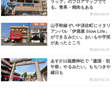
ラッグ」のフロアマップでて
る。青果・精肉もある
2025.03.14
開店・閉店
山手幹線ぞい中須佐町にイタリ
アンバル「伊酒屋 Slow Life」
ができるみたい。おいもや芋笑
があったところ
2025.02.19
イベント
あす2/11福應神社で「建国・初
午祭」やるみたい。もちつきや
縁日も
2025.02.10