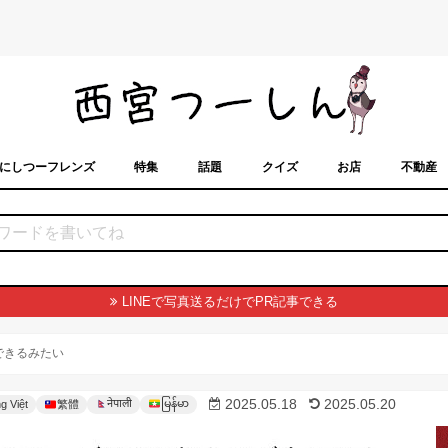
にしつーフレンズ
特集
話題
クイズ
お店
不動産
トカレンダー
「西宮スポット」に載せるには？
まちなみ
LINEで写真送るだけでPR記事できる
事できるみたい
မြန်မာ
2025.05.18
2025.05.20
नेपाली
g Việt
繁體