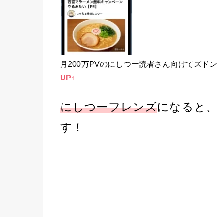
月200万PVのにしつー読者さん向けてズド
UP↑
にしつーフレンズ
になると
す！