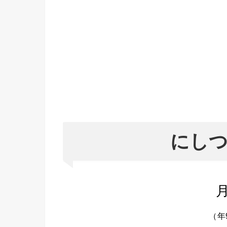
にし
（年9