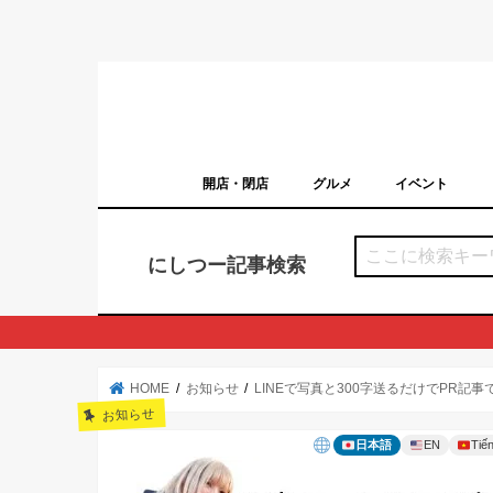
開店・閉店
グルメ
イベント
西宮の開店・閉店まとめ（日付順）
西宮市のイベン
にしつー記事検索
HOME
お知らせ
LINEで写真と300字送るだけでPR記
お知らせ
日本語
EN
Tiến