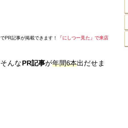
ンでPR記事が掲載できます！
「にしつー見た」で来店
、そんな
PR記事
が
年間6本
出だせま