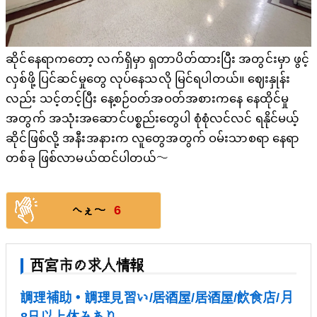
ဆိုင်နေရာကတော့ လက်ရှိမှာ ရှတာပိတ်ထားပြီး အတွင်းမှာ ဖွင့်
လှစ်ဖို့ ပြင်ဆင်မှုတွေ လုပ်နေသလို မြင်ရပါတယ်။ ဈေးနှုန်း
လည်း သင့်တင့်ပြီး နေ့စဉ်ဝတ်အဝတ်အစားကနေ နေထိုင်မှု
အတွက် အသုံးအဆောင်ပစ္စည်းတွေပါ စုံစုံလင်လင် ရနိုင်မယ့်
ဆိုင်ဖြစ်လို့ အနီးအနားက လူတွေအတွက် ဝမ်းသာစရာ နေရာ
တစ်ခု ဖြစ်လာမယ်ထင်ပါတယ်〜
6
へぇ〜
西宮市の求人情報
調理補助・調理見習い/居酒屋/居酒屋/飲食店/月
8日以上休みあり