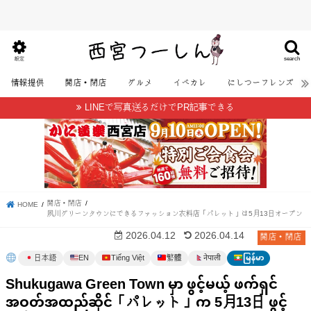
search
設定
情報提供
開店・閉店
グルメ
イベカレ
にしつーフレンズ
LINEで写真送るだけでPR記事できる
開店・閉店
HOME
夙川グリーンタウンにできるファッション衣料店「パレット」は5月13日オープン
開店・閉店
2026.04.12
2026.04.14
日本語
EN
Tiếng Việt
繁體
မြန်မာ
नेपाली
Shukugawa Green Town မှာ ဖွင့်မယ့် ဖက်ရှင်
အဝတ်အထည်ဆိုင်「パレット」က 5月13日 ဖွင့်