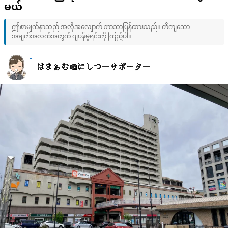
မယ်
ဤစာမျက်နှာသည် အလိုအလျောက် ဘာသာပြန်ထားသည်။ တိကျသော
အချက်အလက်အတွက် ဂျပန်မူရင်းကို ကြည့်ပါ။
はまぁむ＠にしつーサポーター