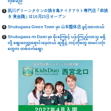
လှစ်မည်
夙川グリーンタウンの焼き鳥テイクアウト専門店「串焼
き 黄金鶏」は10月23日オープン
Shukugawa Green Town မှာ 山本整体店 ဖွင့်ထားတယ်
Shukugawa က Daiei မှာ မိုးကြောင့် ပန်းကြည့်လာသူ မရှိ
လို့ ဈေးလျှော့ရောင်းနေတယ် ဆူရှီနဲ့ ဘင့်တိုတွေ ထမင်းလုံး
တွေက တစ်ဝက်ဈေး