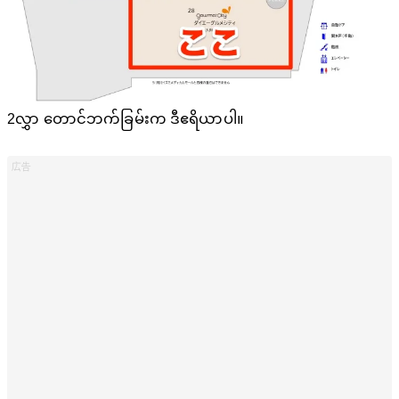
2လွှာ တောင်ဘက်ခြမ်းက ဒီဧရိယာပါ။