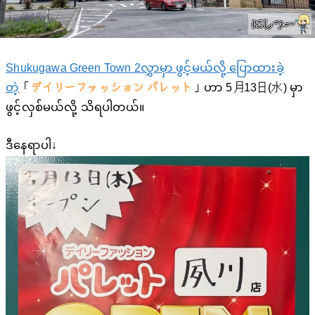
Shukugawa Green Town 2လွှာမှာ ဖွင့်မယ်လို့ ပြောထားခဲ့
တဲ့
「
デイリーファッション パレット
」ဟာ 5月13日(水) မှာ
ဖွင့်လှစ်မယ်လို့ သိရပါတယ်။
ဒီနေရာပါ↓