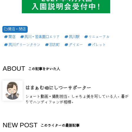
開店・閉店
開店
夙川・苦楽園口エリア
夙川駅
リニューアル
夙川グリーンタウン
羽衣町
ダイエー
パレット
ABOUT
この記事をかいた人
はまぁむ＠にしつーサポーター
ショート動画・撮影担当。しゃちょ美を写している人。暑が
りでハンディファンが相棒。
NEW POST
このライターの最新記事