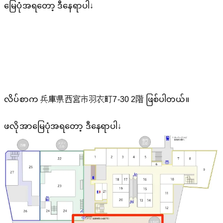
မြေပုံအရတော့ ဒီနေရာပါ↓
လိပ်စာက 兵庫県西宮市羽衣町7-30 2階 ဖြစ်ပါတယ်။
ဖလိုအာမြေပုံအရတော့ ဒီနေရာပါ↓