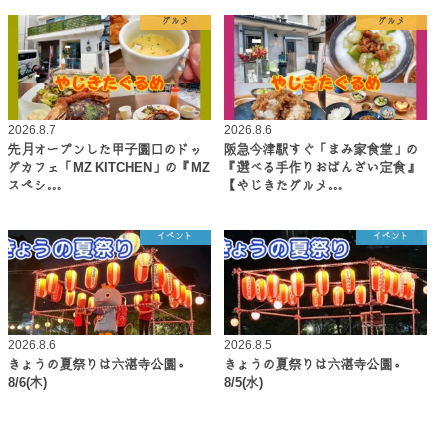
グルメ
グルメ
2026.8.7
2026.8.6
先月オープンした甲子園口のドッ
阪急今津駅すぐ「まみ家食堂」の
グカフェ「MZ KITCHEN」の『MZ
『選べる手作りおばんざい定食』
スペシ…
【やじきたグルメ…
イベント
イベント
2026.8.6
2026.8.5
きょうの夏祭りは六湛寺公園。
きょうの夏祭りは六湛寺公園。
8/6(木)
8/5(水)