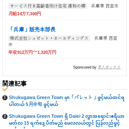
サービス付き高齢者向け住宅 清和の郷
兵庫県 西宮市
月給24万7,300円
「兵庫」販売本部長
株式会社シュゼット・ホールディングス
兵庫県 西宮
市
年収912万円～1,320万円
Sponsored by
求人ボックス
関連記事
Shukugawa Green Town မှာ「パレット」ဖွင့်မယ်ထင်ရ
ပါတယ် 5月中旬 ဖွင့်မယ်
Shukugawa Green Town ရှိ Daiei 2 လွှာအရောင်းဧရိယာ
မတ်လ 15 ရက်နေ့ ပိတ်မည် မေလလယ်တွင် ပြန်လည်ဖွင့်