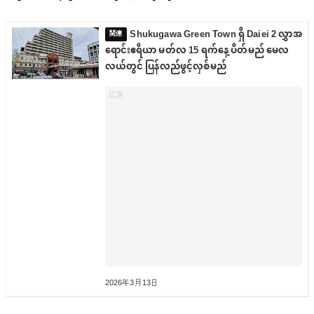
Shukugawa Green Town ရှိ Daiei 2 လွှာအ
ရောင်းဧရိယာ မတ်လ 15 ရက်နေ့ ပိတ်မည် မေလ
လယ်တွင် ပြန်လည်ဖွင့်လှစ်မည်
2026年3月13日