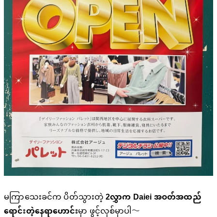
မကြာသေးခင်က ပိတ်သွားတဲ့
2လွှာက Daiei အဝတ်အထည်
မှာ ဖွင့်လှစ်မှာပါ〜
ရောင်းတဲ့နေရာဟောင်း