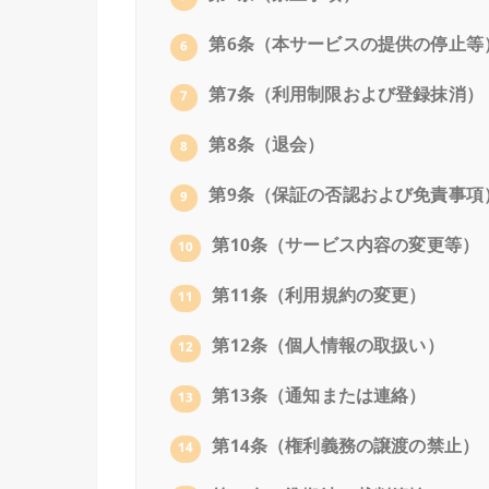
第6条（本サービスの提供の停止等
6
第7条（利用制限および登録抹消）
7
第8条（退会）
8
第9条（保証の否認および免責事項
9
第10条（サービス内容の変更等）
10
第11条（利用規約の変更）
11
第12条（個人情報の取扱い）
12
第13条（通知または連絡）
13
第14条（権利義務の譲渡の禁止）
14