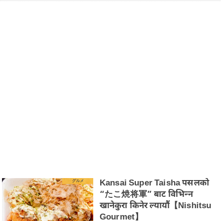
Kansai Super Taisha पसलको
グルメ
“たこ焼将軍” बाट विभिन्न
खानेकुरा किनेर ल्यायौं【Nishitsu
Gourmet】