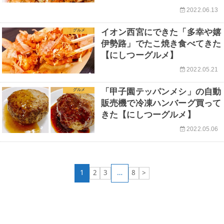
2022.06.13
イオン西宮にできた「多幸や嬉
グルメ
伊勢路」でたこ焼き食べてきた
【にしつーグルメ】
2022.05.21
「甲子園テッパンメシ」の自動
グルメ
販売機で冷凍ハンバーグ買って
きた【にしつーグルメ】
2022.05.06
1
2
3
…
8
>