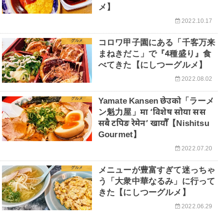
メ】
2022.10.17
コロワ甲子園にある「千客万来
グルメ
まねきだこ」で『4種盛り』食
べてきた【にしつーグルメ】
2022.08.02
Yamate Kansen छेउको「ラーメ
グルメ
ン魁力屋」मा ‘विशेष सोया सस
सबै टपिङ रेमेन’ खायौँ【Nishitsu
Gourmet】
2022.07.20
メニューが豊富すぎて迷っちゃ
グルメ
う「大衆中華なるみ」に行って
きた【にしつーグルメ】
2022.06.29