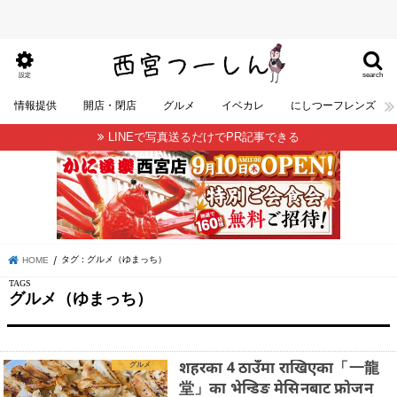
search
設定
情報提供
開店・閉店
グルメ
イベカレ
にしつーフレンズ
LINEで写真送るだけでPR記事できる
タグ : グルメ（ゆまっち）
HOME
グルメ（ゆまっち）
शहरका 4 ठाउँमा राखिएका「一龍
グルメ
堂」का भेन्डिङ मेसिनबाट फ्रोजन