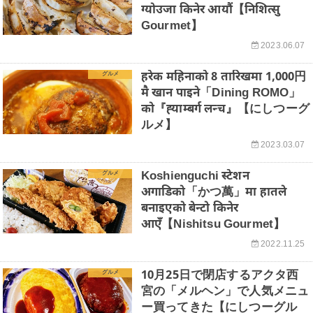
ग्योउजा किनेर आयौं【निशित्सु
Gourmet】
2023.06.07
हरेक महिनाको 8 तारिखमा 1,000円
グルメ
मै खान पाइने「Dining ROMO」
को『ह्याम्बर्ग लन्च』【にしつーグ
ルメ】
2023.03.07
Koshienguchi स्टेशन
グルメ
अगाडिको「かつ萬」मा हातले
बनाइएको बेन्टो किनेर
आएँ【Nishitsu Gourmet】
2022.11.25
10月25日で閉店するアクタ西
グルメ
宮の「メルヘン」で人気メニュ
ー買ってきた【にしつーグル