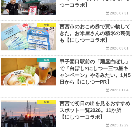
つーコラボ】
2026.07.31
特集
西宮市のおこめ券で買い物して
きた。お米屋さんの精米の裏側
も【にしつーコラボ】
2026.03.01
話題
甲子園口駅前の「麺屋白ぼし」
で『白ぼし×にしつー三つ星キ
ャンペーン』やるみたい。1月5
日から【にしつーPR】
2026.01.04
特集
西宮で初日の出を見るおすすめ
スポット一覧2026。11か所
【にしつーコラボ】
2025.12.29