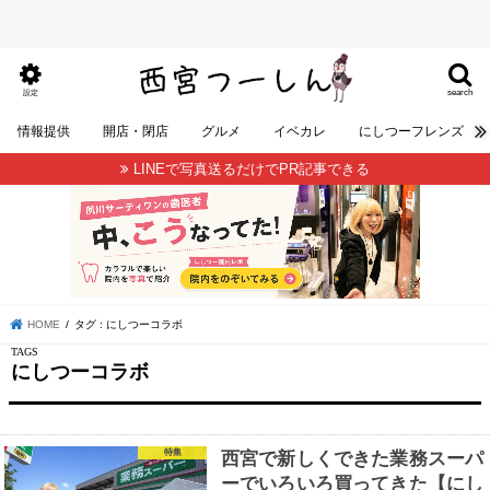
search
設定
情報提供
開店・閉店
グルメ
イベカレ
にしつーフレンズ
LINEで写真送るだけでPR記事できる
HOME
タグ : にしつーコラボ
にしつーコラボ
特集
西宮で新しくできた業務スーパ
ーでいろいろ買ってきた【にし