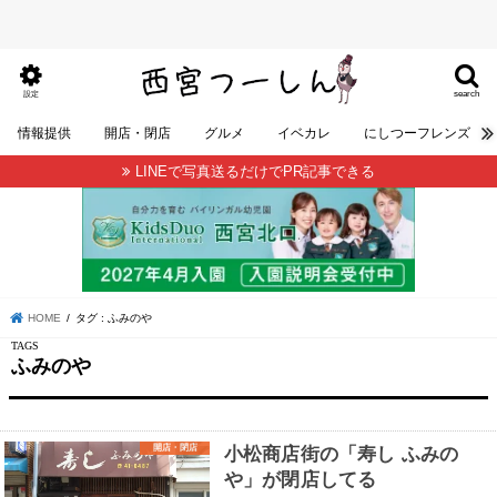
search
設定
情報提供
開店・閉店
グルメ
イベカレ
にしつーフレンズ
LINEで写真送るだけでPR記事できる
HOME
タグ : ふみのや
ふみのや
開店・閉店
小松商店街の「寿し ふみの
や」が閉店してる