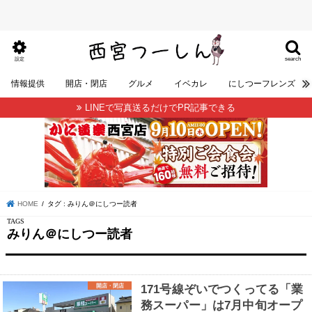
search
設定
情報提供
開店・閉店
グルメ
イベカレ
にしつーフレンズ
LINEで写真送るだけでPR記事できる
HOME
タグ : みりん＠にしつー読者
みりん＠にしつー読者
開店・閉店
171号線ぞいでつくってる「業
務スーパー」は7月中旬オープ