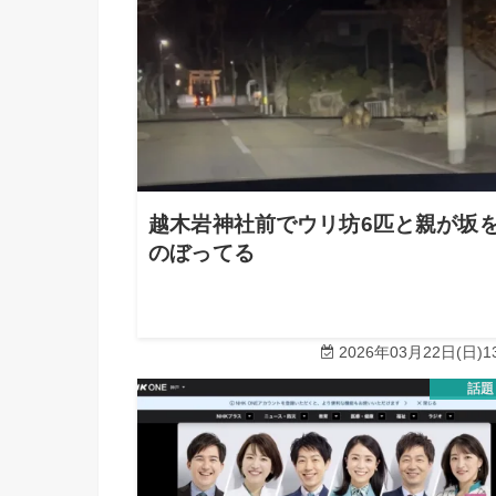
越木岩神社前でウリ坊6匹と親が坂
のぼってる
2026年03月22日(日)13
話題