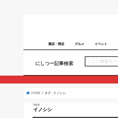
開店・閉店
グルメ
イベント
西宮の開店・閉店まとめ（日付順）
西宮市のイベン
にしつー記事検索
HOME
タグ : イノシシ
イノシシ