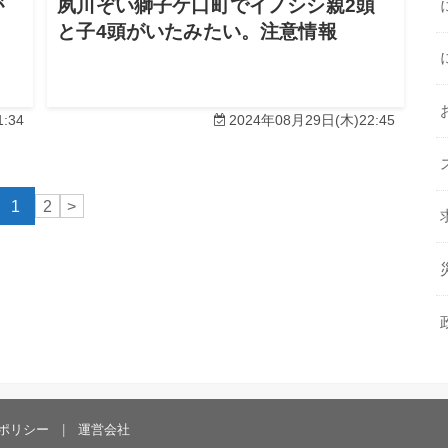
が
夙川ぞい獅子ケ口町でイノシシ親2頭
と子4頭がいたみたい。注意情報
:34
2024年08月29日(木)22:45
1
2
>
ポリシー
運営会社