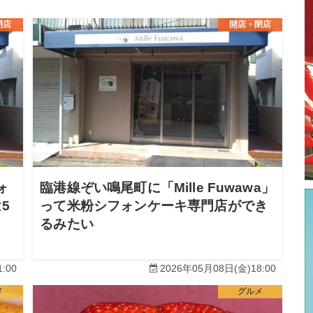
閉店
開店・閉店
ォ
臨港線ぞい鳴尾町に「Mille Fuwawa」
5
って米粉シフォンケーキ専門店ができ
るみたい
:00
2026年05月08日(金)18:00
メ
グルメ