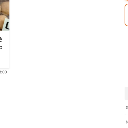
さ
っ
:00