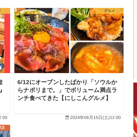
メ
グルメ
ま
6/12にオープンしたばかり「ソウルか
』
らナポリまで。」でボリューム満点ラ
ンチ食べてきた【にしこんグルメ】
:00
2024年06月15日(土)12:00
閉店