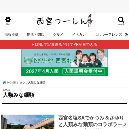
search
設定
情報提供
開店・閉店
グルメ
イベカレ
にしつーフレンズ
LINEで写真送るだけでPR記事できる
HOME
タグ : 人類みな麺類
人類みな麺類
イベント
西宮名塩SAでかつみ＆さゆり
と人類みな麺類のコラボラーメ