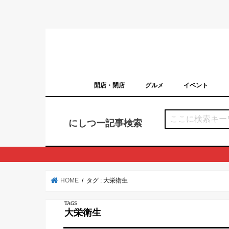
開店・閉店
グルメ
イベント
西宮の開店・閉店まとめ（日付順）
西宮市のイベン
にしつー記事検索
HOME
タグ : 大栄衛生
大栄衛生