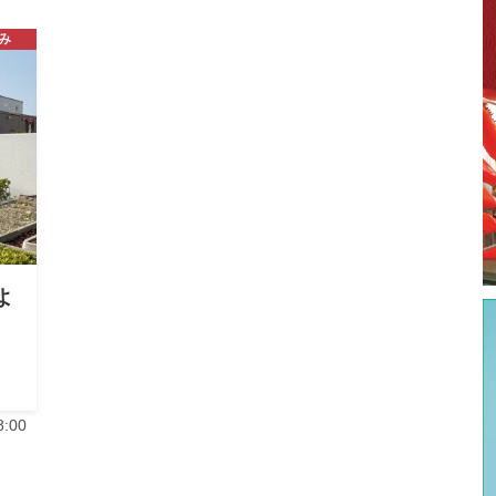
み
よ
:00