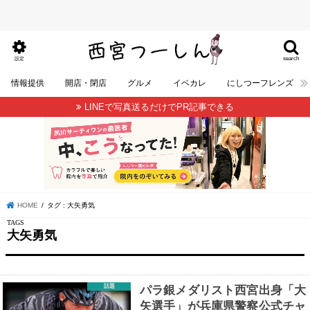
search
設定
情報提供
開店・閉店
グルメ
イベカレ
にしつーフレンズ
LINEで写真送るだけでPR記事できる
HOME
タグ : 大矢勇気
大矢勇気
話題
パラ銀メダリスト西宮出身「大
矢選手」が兵庫県警察公式チャ