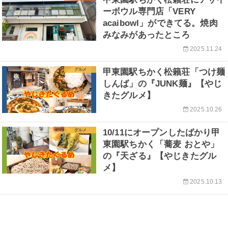
ーボウル専門店「VERY
acaibowl」ができてる。焼肉
みなみがあったところ
2025.11.24
グルメ
甲東園駅ちかく松籟荘「つけ麺
しんば」の『JUNK麺』【やじ
きたグルメ】
2025.10.26
グルメ
10/11にオープンしたばかり甲
東園駅ちかく「蕎麦 おとや」
の『天ざる』【やじきたグル
メ】
2025.10.13