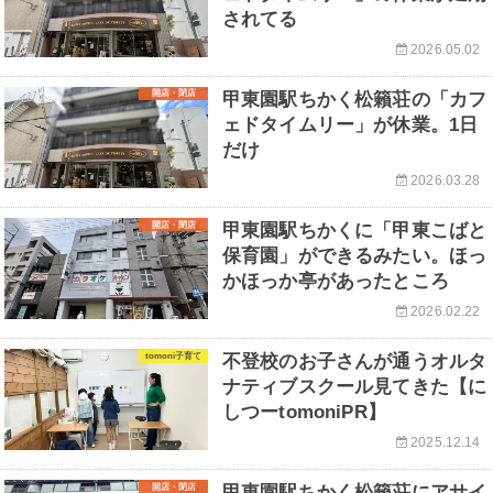
されてる
2026.05.02
開店・閉店
甲東園駅ちかく松籟荘の「カフ
ェドタイムリー」が休業。1日
だけ
2026.03.28
開店・閉店
甲東園駅ちかくに「甲東こばと
保育園」ができるみたい。ほっ
かほっか亭があったところ
2026.02.22
tomoni子育て
不登校のお子さんが通うオルタ
ナティブスクール見てきた【に
しつーtomoniPR】
2025.12.14
開店・閉店
甲東園駅ちかく松籟荘にアサイ