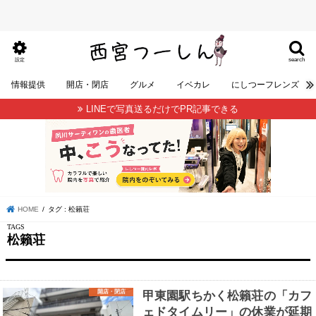
search
設定
情報提供
開店・閉店
グルメ
イベカレ
にしつーフレンズ
LINEで写真送るだけでPR記事できる
HOME
タグ : 松籟荘
松籟荘
開店・閉店
甲東園駅ちかく松籟荘の「カフ
ェドタイムリー」の休業が延期