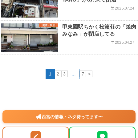
2025.07.24
開店・閉店
甲東園駅ちかく松籟荘の「焼肉
みなみ」が閉店してる
2025.04.27
1
2
3
…
7
>
西宮の情報・ネタ待ってます〜