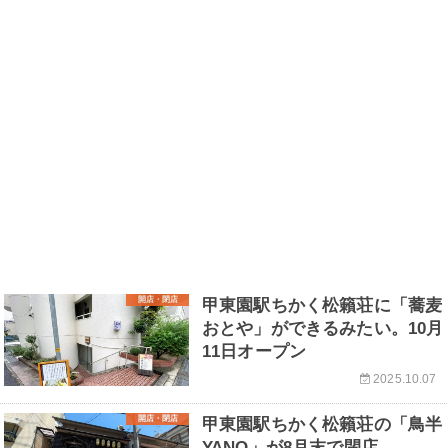
開店・閉店
甲東園駅ちかく松籟荘に「蕎麦
おとや」ができるみたい。10月
11日オープン
2025.10.07
開店・閉店
甲東園駅ちかく松籟荘の「鳥半
YANO」が8月末で閉店