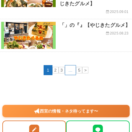
じきたグルメ】
2025.09.01
グルメ
「」の『』【やじきたグルメ】
2025.08.23
1
2
3
…
5
>
西宮の情報・ネタ待ってます〜