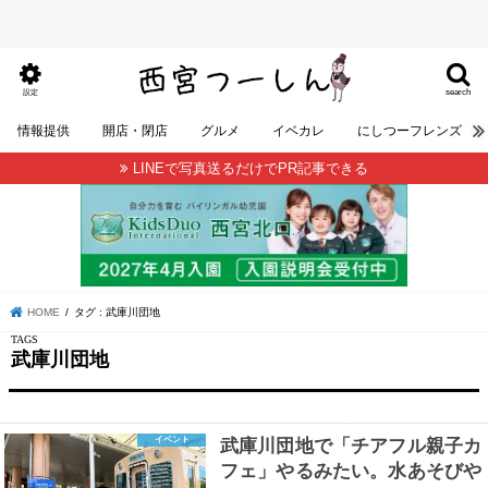
search
設定
情報提供
開店・閉店
グルメ
イベカレ
にしつーフレンズ
LINEで写真送るだけでPR記事できる
HOME
タグ : 武庫川団地
武庫川団地
イベント
武庫川団地で「チアフル親子カ
フェ」やるみたい。水あそびや