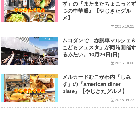
ず」の『またまたちょこっとず
つの中華膳』【やじきたグル
メ】
2025.10.21
イベント
ムコダンで「赤胴車マルシェ＆
こどもフェスタ」が同時開催す
るみたい。10月26日(日)
2025.10.06
グルメ
メルカードむこがわ内「しみ
ず」の『american diner
plate』【やじきたグルメ】
2025.09.23