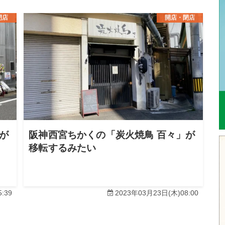
閉店
開店・閉店
が
阪神西宮ちかくの「炭火焼鳥 百々」が
移転するみたい
:39
2023年03月23日(木)08:00