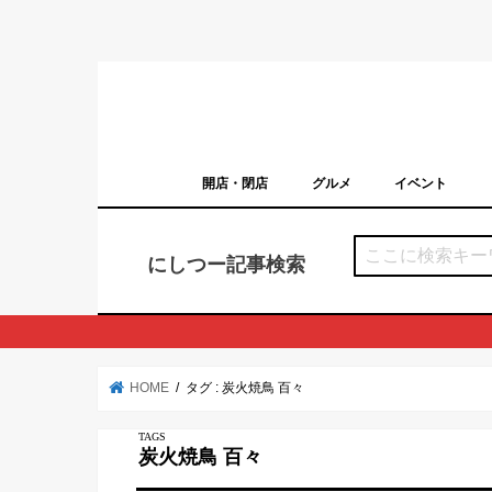
開店・閉店
グルメ
イベント
西宮の開店・閉店まとめ（日付順）
西宮市のイベン
にしつー記事検索
HOME
タグ : 炭火焼鳥 百々
炭火焼鳥 百々