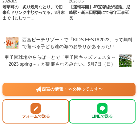
2026.8.5
2026.8.5
若草町の「炙り焼鳥なとり」で初
【運転再開】JR宝塚線が遅延。尼
来店ドリンク半額やってる。8月末
崎駅～新三田駅間にて保守工事延
まで【にしつー…
長
西宮ビーチリゾートで「KIDS FESTA2023」って無料
で遊べる子ども達の海のお祭りがあるみたい
甲子園球場やららぽーとで「甲子園キッズフェスタ～
2023 spring～」が開催されるみたい。5月7日（日）
西宮の情報・ネタ待ってます〜
フォームで送る
LINEで送る