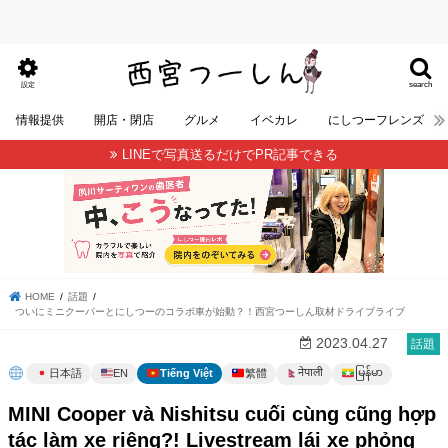
search
設定
情報提供
開店・閉店
グルメ
イベカレ
にしつーフレンズ
LINEで写真送るだけでPR記事できる
HOME
話題
ついにミニクーパーとにしつーのコラボ車が始動？！西宮つーしん取材ドライブライブ
2023.04.27
話題
မြန်မာ
नेपाली
日本語
EN
Tiếng Việt
繁體
MINI Cooper và Nishitsu cuối cùng cũng hợp
tác làm xe riêng?! Livestream lái xe phỏng