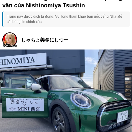
vấn của Nishinomiya Tsushin
Trang này được dịch tự động. Vui lòng tham khảo bản gốc tiếng Nhật để
có thông tin chính xác.
しゃちょ美＠にしつー