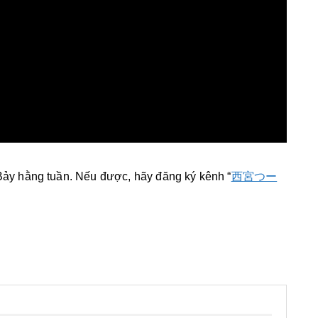
Bảy hằng tuần. Nếu được, hãy đăng ký kênh “
西宮つー