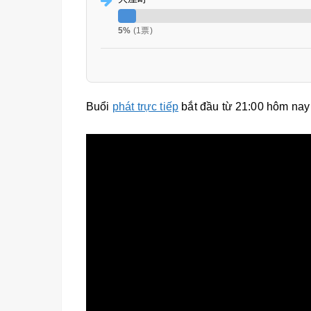
5%
(1票)
Buổi
phát trực tiếp
bắt đầu từ 21:00 hôm nay