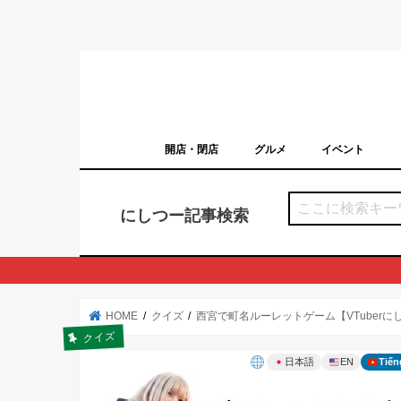
開店・閉店
グルメ
イベント
西宮の開店・閉店まとめ（日付順）
西宮市のイベン
にしつー記事検索
HOME
クイズ
西宮で町名ルーレットゲーム【VTuber
クイズ
日本語
EN
Tiến