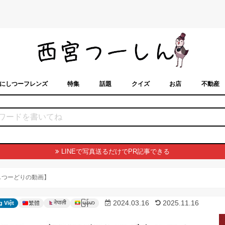
にしつーフレンズ
特集
話題
クイズ
お店
不動産
トカレンダー
「西宮スポット」に載せるには？
まちなみ
LINEで写真送るだけでPR記事できる
にしつーどりの動画】
မြန်မာ
2024.03.16
2025.11.16
नेपाली
g Việt
繁體