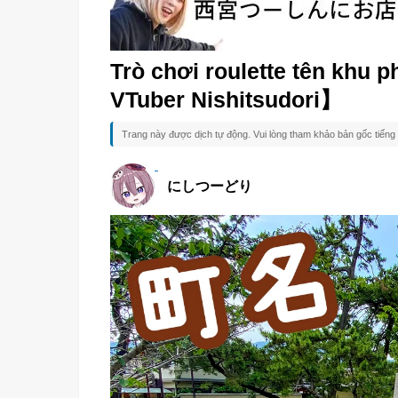
Trò chơi roulette tên khu
VTuber Nishitsudori】
Trang này được dịch tự động. Vui lòng tham khảo bản gốc tiếng 
にしつーどり