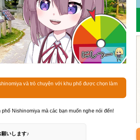
ishinomiya và trò chuyện với khu phố được chọn làm
nh phố Nishinomiya mà các bạn muốn nghe nói đến!
願いします♪