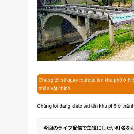
Chúng tôi sẽ quay roulette tên khu phố ở N
nhân vật chính.
Chúng tôi đang khảo sát tên khu phố ở thà
今回のライブ配信で主役にしたい町名をお