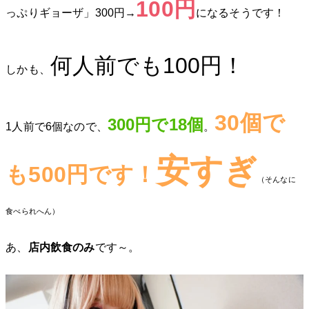
100円
っぷりギョーザ」300円→
になるそうです！
何人前でも100円！
しかも、
30個で
300円で18個
1人前で6個なので、
。
安すぎ
も500円です！
（そんなに
食べられへん）
あ、
店内飲食のみ
です～。