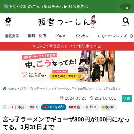
あなたの町のごみ収集日を表示 ▶ 町名を選ぶ
×
search
設定
情報提供
開店・閉店
グルメ
イベカレ
にしつーフレンズ
LINEで写真送るだけでPR記事できる
HOME
話題
宮っ子ラーメンでギョーザ300円が100円になってる。3月31日まで
2024.03.23
2024.04.01
話題
မြန်မာ
नेपाली
日本語
EN
Tiếng Việt
繁體
宮っ子ラーメンでギョーザ300円が100円になっ
てる。3月31日まで