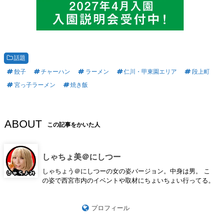
話題
餃子
チャーハン
ラーメン
仁川・甲東園エリア
段上町
宮っ子ラーメン
焼き飯
ABOUT
この記事をかいた人
しゃちょ美＠にしつー
しゃちょう＠にしつーの女の姿バージョン。中身は男。 こ
の姿で西宮市内のイベントや取材にちょいちょい行ってる。
プロフィール