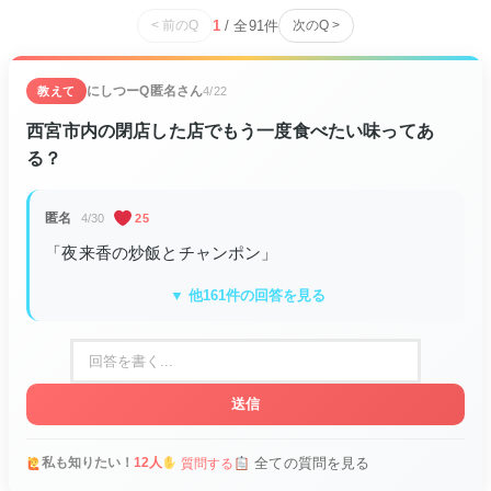
< 前のQ
1
/ 全
91
件
次のQ >
にしつーQ
匿名さん
教えて
4/22
西宮市内の閉店した店でもう一度食べたい味ってあ
る？
匿名
4/30
25
「夜来香の炒飯とチャンポン」
▼ 他161件の回答を見る
送信
私も知りたい！
12人
全ての質問を見る
質問する