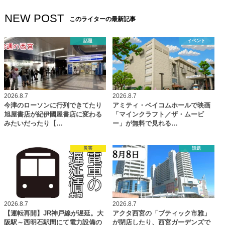
NEW POST
このライターの最新記事
話題
イベント
2026.8.7
2026.8.7
今津のローソンに行列できてたり
アミティ・ベイコムホールで映画
旭屋書店が紀伊國屋書店に変わる
「マインクラフト／ザ・ムービ
みたいだったり【…
ー」が無料で見れる…
災害
話題
2026.8.7
2026.8.7
【運転再開】JR神戸線が遅延。大
アクタ西宮の「ブティック市雅」
阪駅～西明石駅間にて電力設備の
が閉店したり、西宮ガーデンズで