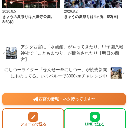
2026.8.5
2026.8.2
きょうの夏祭りは六湛寺公園。
きょうの夏祭りは4ヶ所。8/2(日)
8/5(水)
アクタ西宮に「水族館」がやってきたり、甲子園八幡
神社で「こどもまつり」が開催されたり【明日の西
宮】
にしつーライター「せんせー＠にしつー」が読売新聞
にものってる。いまペルーで3000kmチャレンジ中
西宮の情報・ネタ待ってます〜
フォームで送る
LINEで送る