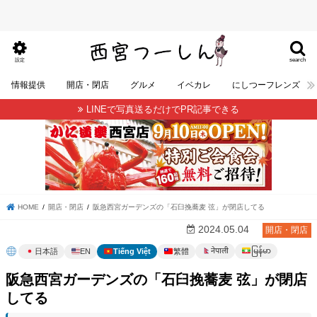
search
設定
情報提供
開店・閉店
グルメ
イベカレ
にしつーフレンズ
LINEで写真送るだけでPR記事できる
HOME
開店・閉店
阪急西宮ガーデンズの「石臼挽蕎麦 弦」が閉店してる
2024.05.04
開店・閉店
မြန်မာ
नेपाली
日本語
EN
Tiếng Việt
繁體
阪急西宮ガーデンズの「石臼挽蕎麦 弦」が閉店
してる