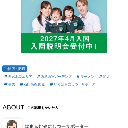
開店・閉店
西宮北口エリア
阪急西宮ガーデンズ
ラーメン
閉店
蕎麦
石臼挽蕎麦 弦
いろは＠にしつーサポーター
ABOUT
この記事をかいた人
はまぁむ＠にしつーサポーター