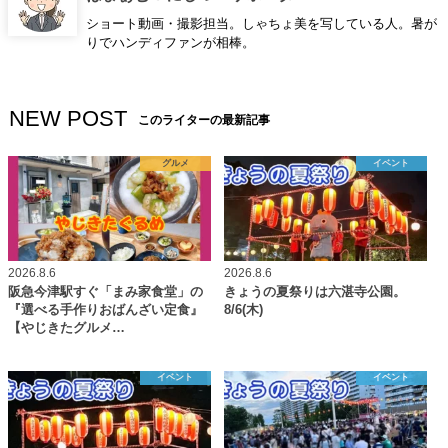
ショート動画・撮影担当。しゃちょ美を写している人。暑が
りでハンディファンが相棒。
NEW POST
このライターの最新記事
グルメ
イベント
2026.8.6
2026.8.6
阪急今津駅すぐ「まみ家食堂」の
きょうの夏祭りは六湛寺公園。
『選べる手作りおばんざい定食』
8/6(木)
【やじきたグルメ…
イベント
イベント