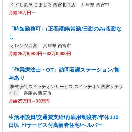
くずし割烹 こまじろ 西宮北口店
兵庫県 西宮市
月給18万円～
「時短勤務可」/正看護師/常勤/日勤のみ/夜勤な
し
オレンジ西宮
兵庫県 西宮市
月給25万8,900円～32万8,800円
「作業療法士・OT」訪問看護ステーション/賞
与あり
株式会社スイッチオンサービス スイッチオン西宮サテラ
イト
兵庫県 西宮市
月給25万円～30万円
生活相談員/交通費支給/再雇用制度有/年休110
日以上/サービス付高齢者住宅/ヘルパー