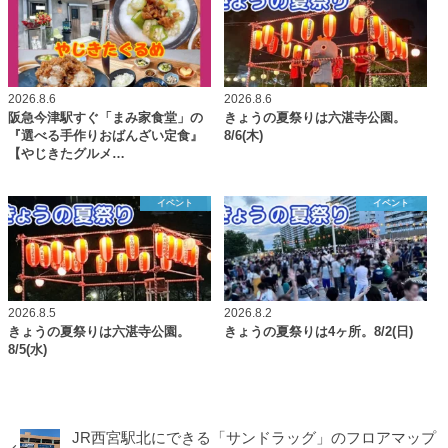
2026.8.6
2026.8.6
阪急今津駅すぐ「まみ家食堂」の
きょうの夏祭りは六湛寺公園。
『選べる手作りおばんざい定食』
8/6(木)
【やじきたグルメ…
イベント
イベント
2026.8.5
2026.8.2
きょうの夏祭りは六湛寺公園。
きょうの夏祭りは4ヶ所。8/2(日)
8/5(水)
JR西宮駅北にできる「サンドラッグ」のフロアマップ