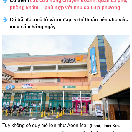
Có thêm
các cửa hàng chuyên doanh, quán cà phê,
phòng khám… phù hợp với nhu cầu địa phương
Có bãi đỗ xe ô tô và xe đạp, vị trí thuận tiện cho việc
mua sắm hằng ngày
Tuy không có quy mô lớn như Aeon Mall
(Itami, Itami Koya,