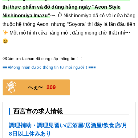
thị thực phẩm và đồ dùng hằng ngày “Aeon Style
Nishinomiya Imazu”
〜. Ở Nishinomiya đã có vài cửa hàng
thuộc hệ thống Aeon, nhưng “Soyora” thì đây là lần đầu tiên
Một mô hình cửa hàng mới, đáng mong chờ thật nhỉ〜
※Cảm ơn tachan đã cung cấp thông tin！！
■■■Mong nhận được thông tin từ mọi người！■■■
209
へぇ〜
西宮市の求人情報
調理補助・調理見習い/居酒屋/居酒屋/飲食店/月
8日以上休みあり