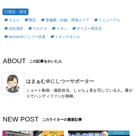
開店・閉店
そよら
開店
香櫨園・浜脇・用海エリア
リニューアル
浜松原町
マルナカ
イオン
ダイエー西宮店
tachan＠にしつー読者
イオンスタイル
ABOUT
この記事をかいた人
はまぁむ＠にしつーサポーター
ショート動画・撮影担当。しゃちょ美を写している人。暑が
りでハンディファンが相棒。
NEW POST
このライターの最新記事
グルメ
イベント