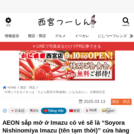
search
設定
情報提供
開店・閉店
グルメ
イベカレ
にしつーフレンズ
LINEで写真送るだけでPR記事できる
HOME
開店・閉店
今津にできるイオンは「そよら西宮今津(仮称)」になるみたい。兵庫初出店
2025.03.13
開店・閉店
မြန်မာ
नेपाली
日本語
EN
Tiếng Việt
繁體
AEON sắp mở ở Imazu có vẻ sẽ là “Soyora
Nishinomiya Imazu (tên tạm thời)” cửa hàng