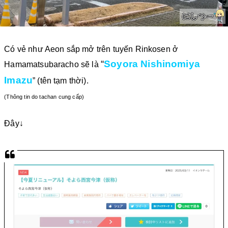
Có vẻ như Aeon sắp mở trên tuyến Rinkosen ở
“
Soyora Nishinomiya
Hamamatsubaracho sẽ là
Imazu
” (tên tạm thời)
.
(Thông tin do tachan cung cấp)
Đây↓