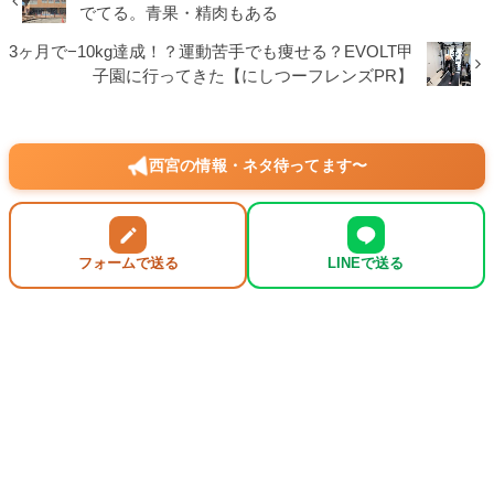
でてる。青果・精肉もある
3ヶ月で−10kg達成！？運動苦手でも痩せる？EVOLT甲
子園に行ってきた【にしつーフレンズPR】
西宮の情報・ネタ待ってます〜
フォームで送る
LINEで送る