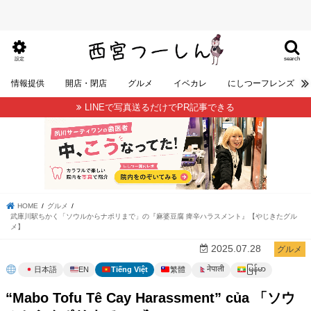
search
設定
情報提供
開店・閉店
グルメ
イベカレ
にしつーフレンズ
LINEで写真送るだけでPR記事できる
HOME
グルメ
武庫川駅ちかく「ソウルからナポリまで」の『麻婆豆腐 痺辛ハラスメント』【やじきたグル
メ】
2025.07.28
グルメ
မြန်မာ
नेपाली
日本語
EN
Tiếng Việt
繁體
“Mabo Tofu Tê Cay Harassment” của 「ソウ