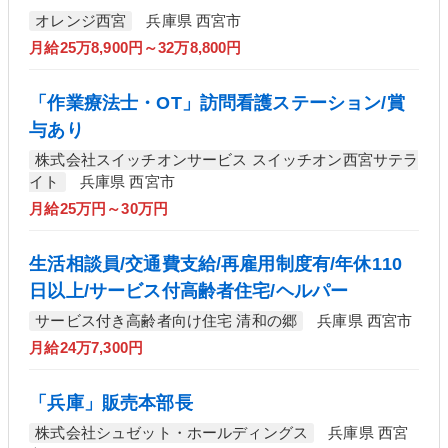
オレンジ西宮
兵庫県 西宮市
月給25万8,900円～32万8,800円
「作業療法士・OT」訪問看護ステーション/賞
与あり
株式会社スイッチオンサービス スイッチオン西宮サテラ
イト
兵庫県 西宮市
月給25万円～30万円
生活相談員/交通費支給/再雇用制度有/年休110
日以上/サービス付高齢者住宅/ヘルパー
サービス付き高齢者向け住宅 清和の郷
兵庫県 西宮市
月給24万7,300円
「兵庫」販売本部長
株式会社シュゼット・ホールディングス
兵庫県 西宮