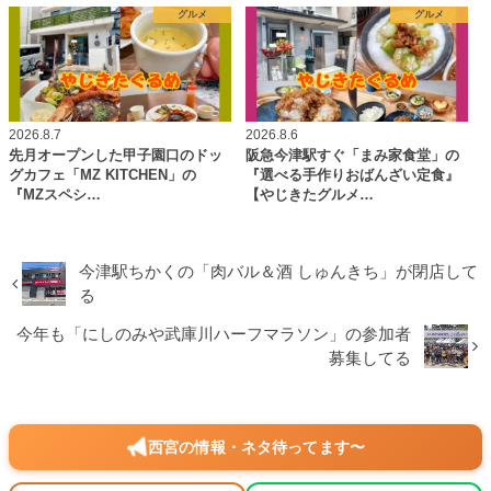
グルメ
グルメ
2026.8.7
2026.8.6
先月オープンした甲子園口のドッ
阪急今津駅すぐ「まみ家食堂」の
グカフェ「MZ KITCHEN」の
『選べる手作りおばんざい定食』
『MZスペシ…
【やじきたグルメ…
今津駅ちかくの「肉バル＆酒 しゅんきち」が閉店して
る
今年も「にしのみや武庫川ハーフマラソン」の参加者
募集してる
西宮の情報・ネタ待ってます〜