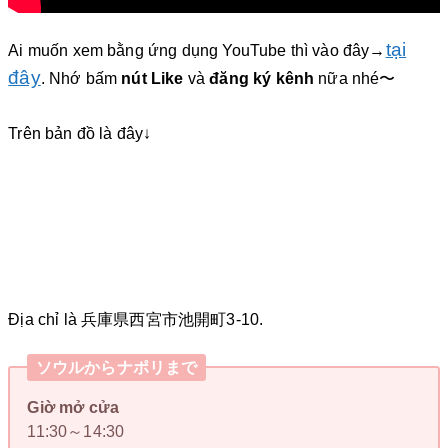
tại
Ai muốn xem bằng ứng dụng YouTube thì vào đây→
đây
. Nhớ bấm
nút Like
và
đăng ký kênh
nữa nhé〜
Trên bản đồ là đây↓
Địa chỉ là 兵庫県西宮市池開町3-10.
ソウルからナポリまで
Giờ mở cửa
11:30～14:30