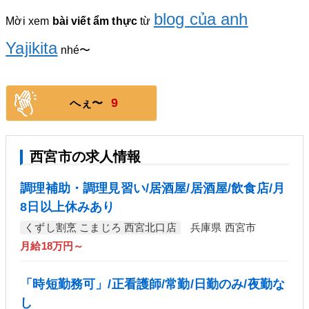
blog của anh
Mời xem
bài viết ẩm thực
từ
Yajiki
ta
nhé〜
9
へぇ〜
西宮市の求人情報
調理補助・調理見習い/居酒屋/居酒屋/飲食店/月
8日以上休みあり
くずし割烹 こまじろ 西宮北口店
兵庫県 西宮市
月給18万円～
「時短勤務可」/正看護師/常勤/日勤のみ/夜勤な
し