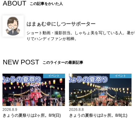
ABOUT
この記事をかいた人
はまぁむ＠にしつーサポーター
ショート動画・撮影担当。しゃちょ美を写している人。暑が
りでハンディファンが相棒。
NEW POST
このライターの最新記事
イベント
イベント
2026.8.9
2026.8.8
きょうの夏祭りは2ヶ所。8/9(日)
きょうの夏祭りは2ヶ所。8/8(土)