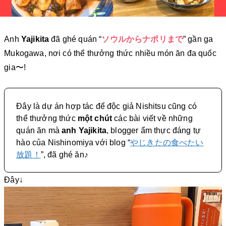
Anh
Yajikita
đã ghé quán “
ソウルからナポリまで
” gần ga
Mukogawa, nơi có thể thưởng thức nhiều món ăn đa quốc
gia〜!
Đây là dự án hợp tác để độc giả Nishitsu cũng có
thể thưởng thức
một chút
các bài viết về những
quán ăn mà
anh Yajikita
, blogger ẩm thực đáng tự
hào của Nishinomiya với blog “
やじきたの食べたい
放題！
”, đã ghé ăn♪
Đây↓