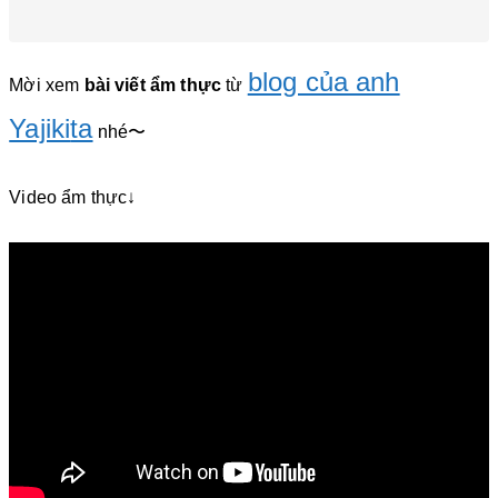
blog của anh
Mời xem
bài viết ẩm thực
từ
Yajiki
ta
nhé〜
Video ẩm thực↓