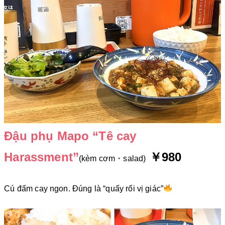
Đậu phụ Mapo “Tê cay
Harassment”
￥980
(kèm cơm・salad)
Cú đấm cay ngon. Đúng là “quấy rối vị giác”