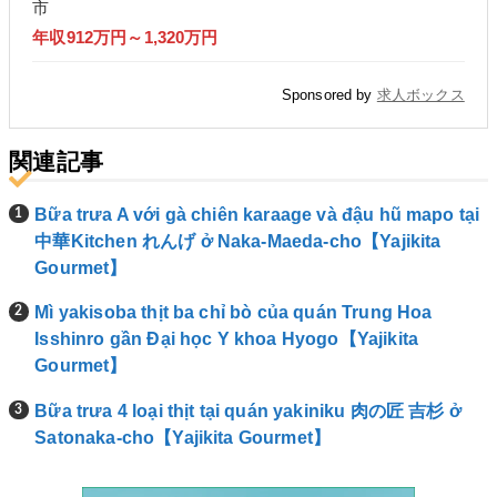
市
年収912万円～1,320万円
Sponsored by
求人ボックス
関連記事
Bữa trưa A với gà chiên karaage và đậu hũ mapo tại
中華Kitchen れんげ ở Naka-Maeda-cho【Yajikita
Gourmet】
Mì yakisoba thịt ba chỉ bò của quán Trung Hoa
Isshinro gần Đại học Y khoa Hyogo【Yajikita
Gourmet】
Bữa trưa 4 loại thịt tại quán yakiniku 肉の匠 吉杉 ở
Satonaka-cho【Yajikita Gourmet】