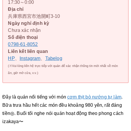
17:30～0:00
Địa chỉ
兵庫県西宮市池開町3-10
Ngày nghỉ định kỳ
Chưa xác nhận
Số điện thoại
0798-61-8052
Liên kết liên quan
HP
、
Instagram
、
Tabelog
(※Vui lòng liên hệ trực tiếp với quán để xác nhận thông tin mới nhất về món
ăn, giờ mở cửa, v.v.)
Đây là quán nổi tiếng với món
cơm thịt bò nướng tự làm
.
Bữa trưa hầu hết các món đều khoảng 980 yên, rất đáng
tiền◎. Buổi tối nghe nói quán hoạt động theo phong cách
izakaya〜