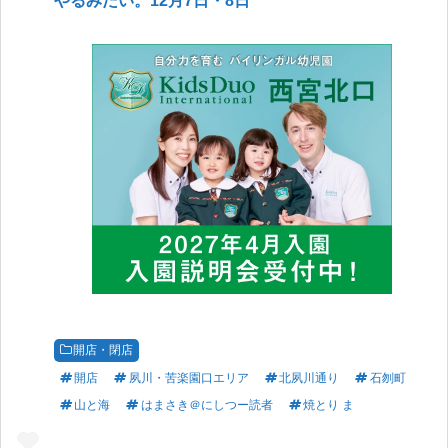
開店・閉店
開店
夙川・苦楽園口エリア
北夙川通り
石刎町
山と海
はまさき＠にしつー読者
焼とり ま