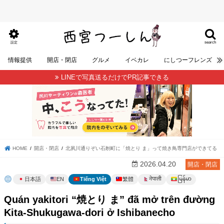
search
設定
情報提供
開店・閉店
グルメ
イベカレ
にしつーフレンズ
LINEで写真送るだけでPR記事できる
HOME
開店・閉店
北夙川通りぞい石刎町に「焼とり ま」って焼き鳥専門店ができてる
2026.04.20
開店・閉店
မြန်မာ
नेपाली
日本語
EN
Tiếng Việt
繁體
Quán yakitori “焼とり ま” đã mở trên đường
Kita-Shukugawa-dori ở Ishibanecho