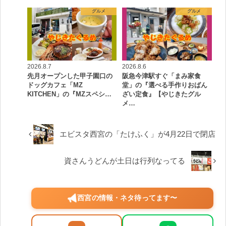
グルメ
グルメ
2026.8.7
2026.8.6
先月オープンした甲子園口の
阪急今津駅すぐ「まみ家食
ドッグカフェ「MZ
堂」の『選べる手作りおばん
KITCHEN」の『MZスペシ…
ざい定食』【やじきたグル
メ…
エビスタ西宮の「たけふく」が4月22日で閉店
資さんうどんが土日は行列なってる
西宮の情報・ネタ待ってます〜