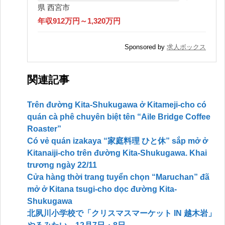
県 西宮市
年収912万円～1,320万円
Sponsored by
求人ボックス
関連記事
Trên đường Kita-Shukugawa ở Kitameji-cho có
quán cà phê chuyên biệt tên “Aile Bridge Coffee
Roaster”
Có vẻ quán izakaya “家庭料理 ひと休” sắp mở ở
Kitanaiji-cho trên đường Kita-Shukugawa. Khai
trương ngày 22/11
Cửa hàng thời trang tuyển chọn “Maruchan” đã
mở ở Kitana tsugi-cho dọc đường Kita-
Shukugawa
北夙川小学校で「クリスマスマーケット IN 越木岩」
やるみたい。12月7日・8日