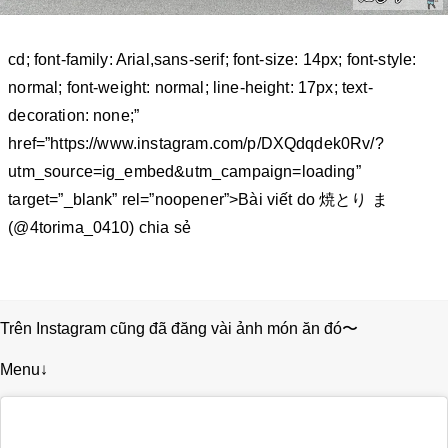
cd; font-family: Arial,sans-serif; font-size: 14px; font-style:
normal; font-weight: normal; line-height: 17px; text-
decoration: none;”
href=”https://www.instagram.com/p/DXQdqdek0Rv/?
utm_source=ig_embed&utm_campaign=loading”
target=”_blank” rel=”noopener”>Bài viết do 焼とり ま
(@4torima_0410) chia sẻ
Trên Instagram cũng đã đăng vài ảnh món ăn đó〜
Menu↓