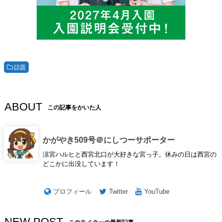
話題
ABOUT
この記事をかいた人
かがやき509号＠にしつーサポーター
涼宮ハルヒと西宮北口が大好きな宮っ子。休みの日は西宮の
どこかに出没しています！
プロフィール
Twitter
YouTube
NEW POST