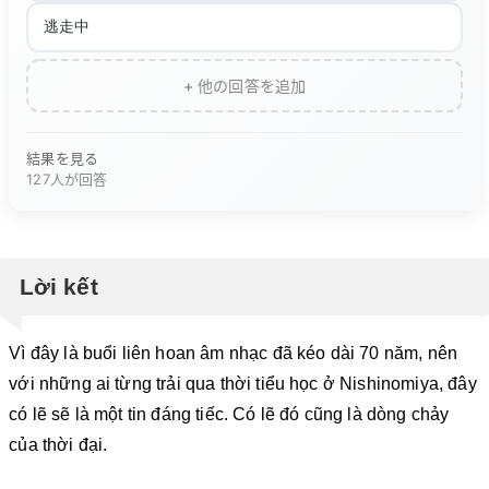
逃走中
+ 他の回答を追加
結果を見る
127人が回答
Lời kết
Vì đây là buổi liên hoan âm nhạc đã kéo dài 70 năm, nên
với những ai từng trải qua thời tiểu học ở Nishinomiya, đây
có lẽ sẽ là một tin đáng tiếc. Có lẽ đó cũng là dòng chảy
của thời đại.