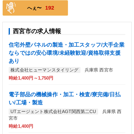
192
へぇ〜
西宮市の求人情報
住宅外壁パネルの製造・加工スタッフ/大手企業
ならではの安心環境/未経験歓迎/資格取得支援
あり
株式会社ヒューマンスタイリング
兵庫県 西宮市
時給1,400円～1,750円
電子部品の機械操作・加工・検査/寮完備/日払
い/工場・製造
UTエージェント株式会社AGT関西第二CU
兵庫県 西
宮市
時給1,400円