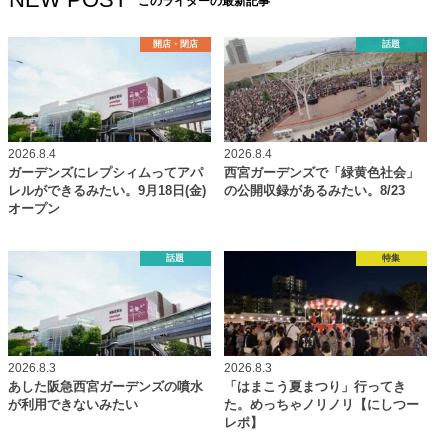
このライターの最新記事
開店・閉店
話題
2026.8.4
2026.8.4
ガーデンズにレプシィムってアパ
西宮ガーデンズで「緑黄色社会」
レルができるみたい。9月18日(金)
の公開収録があるみたい。8/23
オープン
話題
特集
2026.8.3
2026.8.3
あした阪急西宮ガーデンズの噴水
「はまこう夏まつり」行ってき
が利用できないみたい
た。めっちゃノリノリ【にしつー
レポ】