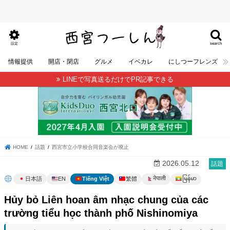
search
設定
情報提供
開店・閉店
グルメ
イベカレ
にしつーフレンズ
LINEで写真送るだけでPR記事できる
HOME
話題
西宮市立小学校合同音楽会が廃止
2026.05.12
話題
မြန်မာ
नेपाली
日本語
EN
Tiếng Việt
繁體
Hủy bỏ Liên hoan âm nhạc chung của các
trường tiểu học thành phố Nishinomiya