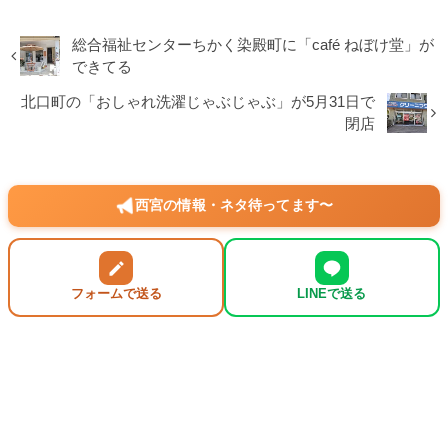
総合福祉センターちかく染殿町に「café ねぼけ堂」が
できてる
北口町の「おしゃれ洗濯じゃぶじゃぶ」が5月31日で
閉店
西宮の情報・ネタ待ってます〜
フォームで送る
LINEで送る