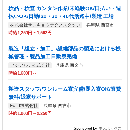
検品・検査 カンタン作業/未経験OK/日払い・週
払いOK/日勤/20・30・40代活躍中/製造 工場
株式会社サンキョウテクノスタッフ
兵庫県 西宮市
時給1,250円～1,562円
製造「組立・加工」/繊維部品の製造における機
械管理・製品加工日勤寮完備
フジアルテ株式会社
兵庫県 西宮市
時給1,600円～
製造スタッフ/ワンルーム寮完備/即入寮OK/寮費
無料/退寮サポート
Fulfill株式会社
兵庫県 西宮市
時給1,800円～2,250円
Sponsored by
求人ボックス