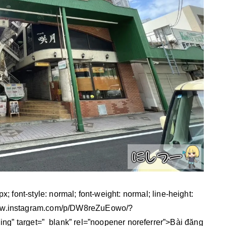
4px; font-style: normal; font-weight: normal; line-height:
//www.instagram.com/p/DW8reZuEowo/?
 target=”_blank” rel=”noopener noreferrer”>Bài đăng