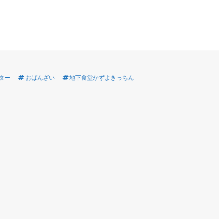
ター
おばんざい
地下食堂かずよきっちん