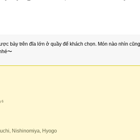
 được bày trên đĩa lớn ở quầy để khách chọn. Món nào nhìn cũ
c nhé〜
g 6
uchi, Nishinomiya, Hyogo