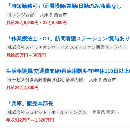
「時短勤務可」/正看護師/常勤/日勤のみ/夜勤なし
オレンジ西宮
兵庫県 西宮市
月給25万8,900円～32万8,800円
「作業療法士・OT」訪問看護ステーション/賞与あり
株式会社スイッチオンサービス スイッチオン西宮サテライト
月給25万円～30万円
生活相談員/交通費支給/再雇用制度有/年休110日以
サービス付き高齢者向け住宅 清和の郷
兵庫県 西宮市
月給24万7,300円
「兵庫」販売本部長
株式会社シュゼット・ホールディングス
兵庫県 西宮市
年収912万円～1,320万円