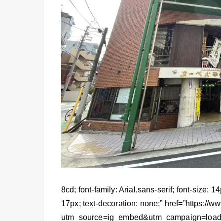
8cd; font-family: Arial,sans-serif; font-size: 1
17px; text-decoration: none;” href=”https:
utm_source=ig_embed&utm_campaign=loading”