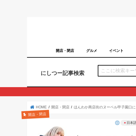
開店・閉店
グルメ
イベント
西宮の開店・閉店まとめ（日付順）
西宮市のイベン
にしつー記事検索
HOME
開店・閉店
ほんわか商店街のヌーベル甲子園口に
開店・閉店
日本