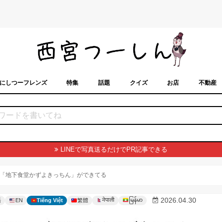
にしつーフレンズ
特集
話題
クイズ
お店
不動産
トカレンダー
「西宮スポット」に載せるには？
まちなみ
LINEで写真送るだけでPR記事できる
「地下食堂かずよきっちん」ができてる
မြန်မာ
2026.04.30
नेपाली
語
EN
Tiếng Việt
繁體