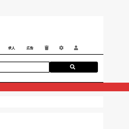
求人
広告
パート・アルバイト
正社員・契約社員
にしつー広告
広告掲載