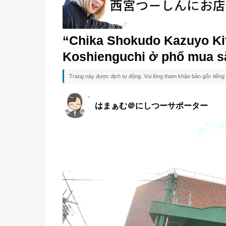
“Chika Shokudo Kazuyo Ki
Koshienguchi ở phố mua 
Trang này được dịch tự động. Vui lòng tham khảo bản gốc tiếng 
はまぁむ＠にしつーサポーター