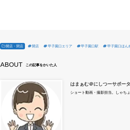
開店・閉店
開店
甲子園口エリア
甲子園口駅
甲子園口ほん
ABOUT
この記事をかいた人
はまぁむ＠にしつーサポー
ショート動画・撮影担当。しゃち