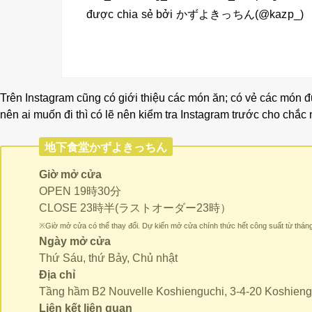
được chia sẻ bởi かずよきっちん(@kazp_)
Trên Instagram cũng có giới thiệu các món ăn; có vẻ các món
nên ai muốn đi thì có lẽ nên kiểm tra Instagram trước cho chắ
地下食堂かずよきっちん
Giờ mở cửa
OPEN 19時30分
CLOSE 23時半(ラストオーダー23時）
※Giờ mở cửa có thể thay đổi. Dự kiến mở cửa chính thức hết công suất từ thán
Ngày mở cửa
Thứ Sáu, thứ Bảy, Chủ nhật
Địa chỉ
Tầng hầm B2 Nouvelle Koshienguchi, 3-4-20 Koshieng
Liên kết liên quan