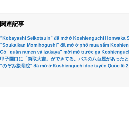
関連記事
“Kobayashi Seikotsuin” đã mở ở Koshienguchi Honwaka 
“Soukaikan Momihogushi” đã mở ở phố mua sắm Koshie
Có “quán ramen và izakaya” mới mở trước ga Koshienguc
甲子園口に「買取大吉」ができてる。バスの八百屋があったと
“のぞみ接骨院” đã mở ở Koshienguchi dọc tuyến Quốc lộ 2 nơ