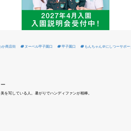
わか商店街
ヌーベル甲子園口
甲子園口
もんちゃん＠にしつーサポー
ター
ょ美を写している人。暑がりでハンディファンが相棒。