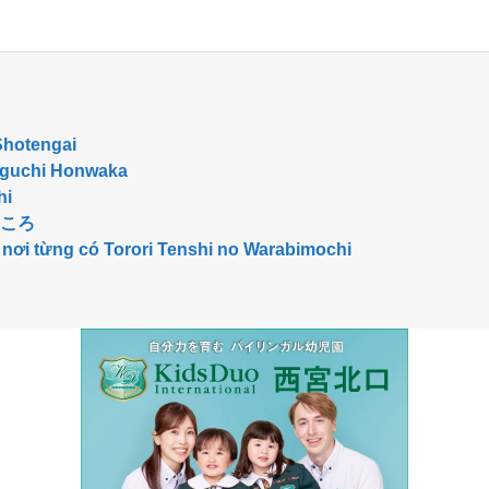
Shotengai
nguchi Honwaka
hi
ころ
i từng có Torori Tenshi no Warabimochi