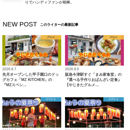
りでハンディファンが相棒。
NEW POST
このライターの最新記事
グルメ
グルメ
2026.8.7
2026.8.6
先月オープンした甲子園口のドッ
阪急今津駅すぐ「まみ家食堂」の
グカフェ「MZ KITCHEN」の
『選べる手作りおばんざい定食』
『MZスペシ…
【やじきたグルメ…
イベント
イベント