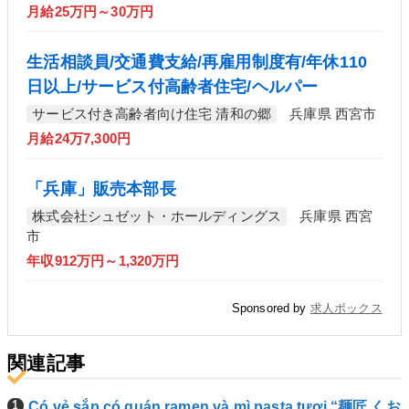
月給25万円～30万円
生活相談員/交通費支給/再雇用制度有/年休110
日以上/サービス付高齢者住宅/ヘルパー
サービス付き高齢者向け住宅 清和の郷
兵庫県 西宮市
月給24万7,300円
「兵庫」販売本部長
株式会社シュゼット・ホールディングス
兵庫県 西宮
市
年収912万円～1,320万円
Sponsored by
求人ボックス
関連記事
Có vẻ sắp có quán ramen và mì pasta tươi “麺匠 くお