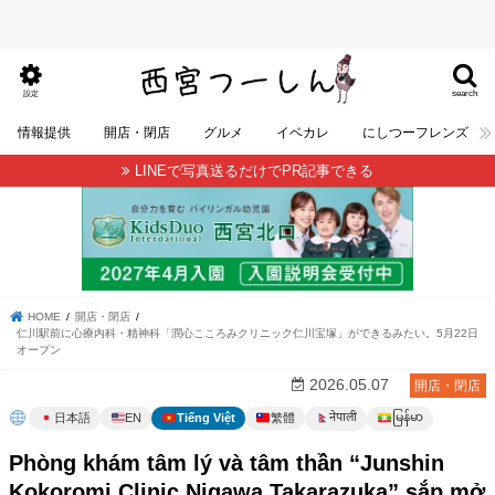
search
設定
情報提供
開店・閉店
グルメ
イベカレ
にしつーフレンズ
LINEで写真送るだけでPR記事できる
HOME
開店・閉店
仁川駅前に心療内科・精神科「潤心こころみクリニック仁川宝塚」ができるみたい。5月22日
オープン
2026.05.07
開店・閉店
မြန်မာ
नेपाली
日本語
EN
Tiếng Việt
繁體
Phòng khám tâm lý và tâm thần “Junshin
Kokoromi Clinic Nigawa Takarazuka” sắp mở