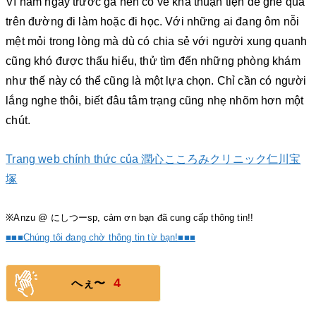
Vì nằm ngay trước ga nên có vẻ khá thuận tiện để ghé qua
trên đường đi làm hoặc đi học. Với những ai đang ôm nỗi
mệt mỏi trong lòng mà dù có chia sẻ với người xung quanh
cũng khó được thấu hiểu, thử tìm đến những phòng khám
như thế này có thể cũng là một lựa chọn. Chỉ cần có người
lắng nghe thôi, biết đâu tâm trạng cũng nhẹ nhõm hơn một
chút.
Trang web chính thức của 潤心こころみクリニック仁川宝
塚
※Anzu @ にしつーsp, cảm ơn bạn đã cung cấp thông tin!!
■■■Chúng tôi đang chờ thông tin từ bạn!■■■
4
へぇ〜