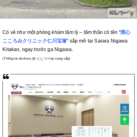
Có vẻ như một phòng khám tâm lý – tâm thần có tên “
潤心
こころみクリニック仁川宝塚
” sắp mở tại Sarara Nigawa
Kitakan, ngay trước ga Nigawa.
(Thông tin do Anzu @ にしつーsp cung cấp)