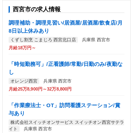
西宮市の求人情報
調理補助・調理見習い/居酒屋/居酒屋/飲食店/月
8日以上休みあり
くずし割烹 こまじろ 西宮北口店
兵庫県 西宮市
月給18万円～
「時短勤務可」/正看護師/常勤/日勤のみ/夜勤な
し
オレンジ西宮
兵庫県 西宮市
月給25万8,900円～32万8,800円
「作業療法士・OT」訪問看護ステーション/賞
与あり
株式会社スイッチオンサービス スイッチオン西宮サテラ
イト
兵庫県 西宮市