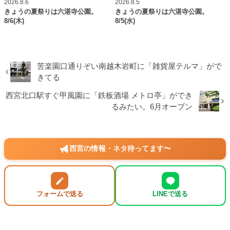
2026.8.6
2026.8.5
きょうの夏祭りは六湛寺公園。
きょうの夏祭りは六湛寺公園。
8/6(木)
8/5(水)
苦楽園口通りぞい南越木岩町に「雑貨屋テルマ」がで
きてる
西宮北口駅すぐ甲風園に「鉄板酒場 メトロ亭」ができ
るみたい。6月オープン
西宮の情報・ネタ待ってます〜
フォームで送る
LINEで送る