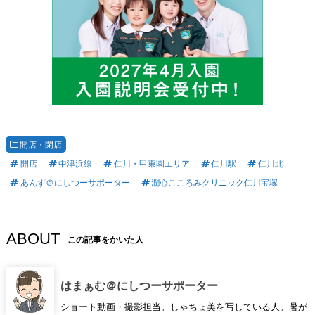
開店・閉店
開店
中津浜線
仁川・甲東園エリア
仁川駅
仁川北
あんず＠にしつーサポーター
潤心こころみクリニック仁川宝塚
ABOUT
この記事をかいた人
はまぁむ＠にしつーサポーター
ショート動画・撮影担当。しゃちょ美を写している人。暑が