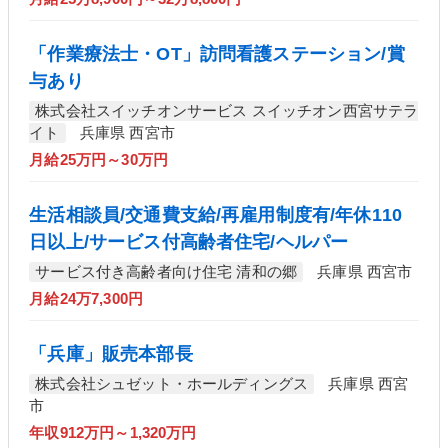
「作業療法士・OT」訪問看護ステーション/賞
与あり
株式会社スイッチオンサービス スイッチオン西宮サテラ
イト
兵庫県 西宮市
月給25万円～30万円
生活相談員/交通費支給/再雇用制度有/年休110
日以上/サービス付高齢者住宅/ヘルパー
サービス付き高齢者向け住宅 清和の郷
兵庫県 西宮市
月給24万7,300円
「兵庫」販売本部長
株式会社シュゼット・ホールディングス
兵庫県 西宮
市
年収912万円～1,320万円