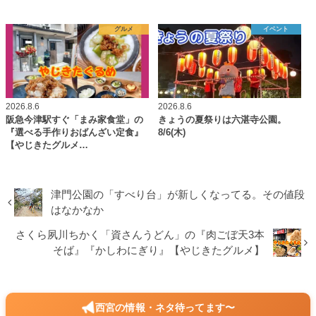
グルメ
イベント
2026.8.6
2026.8.6
阪急今津駅すぐ「まみ家食堂」の
きょうの夏祭りは六湛寺公園。
『選べる手作りおばんざい定食』
8/6(木)
【やじきたグルメ…
津門公園の「すべり台」が新しくなってる。その値段
はなかなか
さくら夙川ちかく「資さんうどん」の『肉ごぼ天3本
そば』『かしわにぎり』【やじきたグルメ】
西宮の情報・ネタ待ってます〜