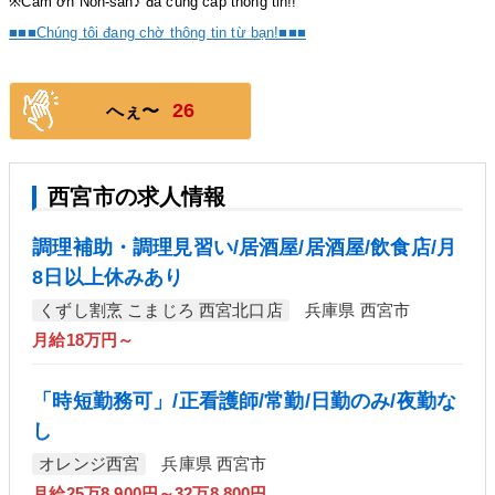
※Cảm ơn Non-san♪ đã cung cấp thông tin!!
■■■Chúng tôi đang chờ thông tin từ bạn!■■■
26
へぇ〜
西宮市の求人情報
調理補助・調理見習い/居酒屋/居酒屋/飲食店/月
8日以上休みあり
くずし割烹 こまじろ 西宮北口店
兵庫県 西宮市
月給18万円～
「時短勤務可」/正看護師/常勤/日勤のみ/夜勤な
し
オレンジ西宮
兵庫県 西宮市
月給25万8,900円～32万8,800円