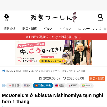
search
設定
情報提供
開店・閉店
グルメ
イベカレ
にしつーフレンズ
LINEで写真送るだけでPR記事できる
HOME
開店・閉店
エビスタ西宮のマクドナルドが1ヶ月ちょっと休業
2026.05.07
2026.05.08
開店・閉店
မြန်မာ
नेपाली
日本語
EN
Tiếng Việt
繁體
McDonald’s ở Ebisuta Nishinomiya tạm nghỉ
hơn 1 tháng