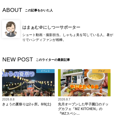
ABOUT
この記事をかいた人
はまぁむ＠にしつーサポーター
ショート動画・撮影担当。しゃちょ美を写している人。暑が
りでハンディファンが相棒。
NEW POST
このライターの最新記事
イベント
グルメ
2026.8.8
2026.8.7
きょうの夏祭りは2ヶ所。8/8(土)
先月オープンした甲子園口のドッ
グカフェ「MZ KITCHEN」の
『MZスペシ…