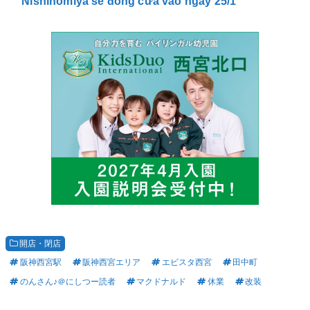
Nishinomiya sẽ đóng cửa vào ngày 25/1
開店・閉店
阪神西宮駅
阪神西宮エリア
エビスタ西宮
田中町
のんさん♪＠にしつー読者
マクドナルド
休業
改装