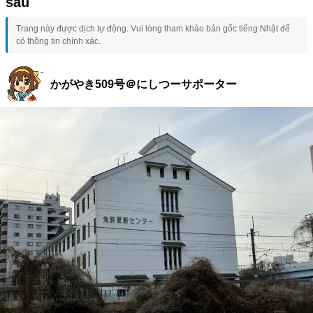
sau
Trang này được dịch tự động. Vui lòng tham khảo bản gốc tiếng Nhật để
có thông tin chính xác.
かがやき509号＠にしつーサポーター