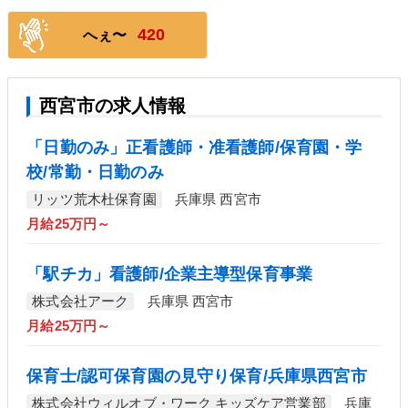
420
へぇ〜
西宮市の求人情報
「日勤のみ」正看護師・准看護師/保育園・学
校/常勤・日勤のみ
リッツ荒木杜保育園
兵庫県 西宮市
月給25万円～
「駅チカ」看護師/企業主導型保育事業
株式会社アーク
兵庫県 西宮市
月給25万円～
保育士/認可保育園の見守り保育/兵庫県西宮市
株式会社ウィルオブ・ワーク キッズケア営業部
兵庫