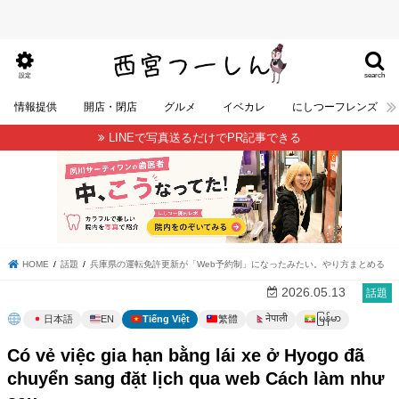
search
設定
情報提供
開店・閉店
グルメ
イベカレ
にしつーフレンズ
LINEで写真送るだけでPR記事できる
HOME
話題
兵庫県の運転免許更新が「Web予約制」になったみたい。やり方まとめる
2026.05.13
話題
မြန်မာ
नेपाली
日本語
EN
Tiếng Việt
繁體
Có vẻ việc gia hạn bằng lái xe ở Hyogo đã
chuyển sang đặt lịch qua web Cách làm như