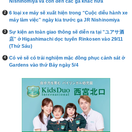
Nishinomiya và còn đến các ga khác nữa
6 loại xe máy sẽ xuất hiện trong “Cuộc diễu hành xe
máy làm việc” ngày kia trước ga JR Nishinomiya
Sự kiện an toàn giao thông sẽ diễn ra tại “ユアサ酒
店” ở Higashimachi dọc tuyến Rinkosen vào 29/11
(Thứ Sáu)
Có vẻ sẽ có trải nghiệm mặc đồng phục cảnh sát ở
Gardens vào thứ Bảy ngày 5/4