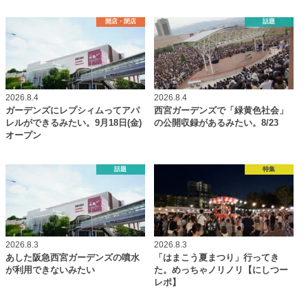
開店・閉店
話題
2026.8.4
2026.8.4
ガーデンズにレプシィムってアパ
西宮ガーデンズで「緑黄色社会」
レルができるみたい。9月18日(金)
の公開収録があるみたい。8/23
オープン
話題
特集
2026.8.3
2026.8.3
あした阪急西宮ガーデンズの噴水
「はまこう夏まつり」行ってき
が利用できないみたい
た。めっちゃノリノリ【にしつー
レポ】