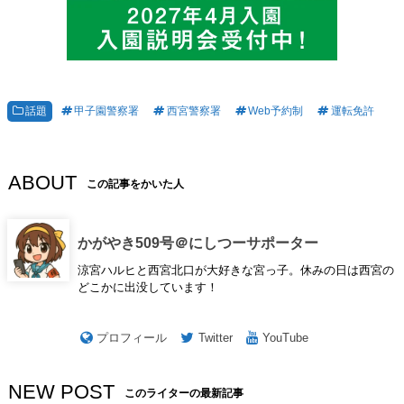
話題
甲子園警察署
西宮警察署
Web予約制
運転免許
ABOUT
この記事をかいた人
かがやき509号＠にしつーサポーター
涼宮ハルヒと西宮北口が大好きな宮っ子。休みの日は西宮の
どこかに出没しています！
プロフィール
Twitter
YouTube
NEW POST
このライターの最新記事