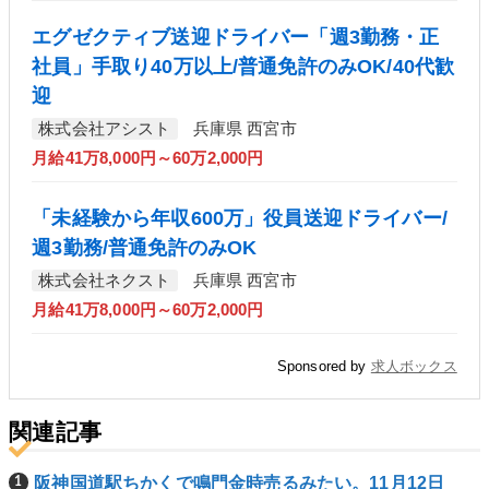
エグゼクティブ送迎ドライバー「週3勤務・正
社員」手取り40万以上/普通免許のみOK/40代歓
迎
株式会社アシスト
兵庫県 西宮市
月給41万8,000円～60万2,000円
「未経験から年収600万」役員送迎ドライバー/
週3勤務/普通免許のみOK
株式会社ネクスト
兵庫県 西宮市
月給41万8,000円～60万2,000円
Sponsored by
求人ボックス
関連記事
阪神国道駅ちかくで鳴門金時売るみたい。11月12日