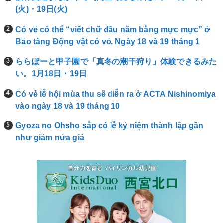
(火)・19日(火)
Có vẻ có thể “viết chữ đầu năm bằng mực mực” ở
Bảo tàng Động vật có vỏ. Ngày 18 và 19 tháng 1
ららぽーと甲子園で「真冬の潮干狩り」体験できるみた
い。1月18日・19日
Có vẻ lễ hội mùa thu sẽ diễn ra ở ACTA Nishinomiya
vào ngày 18 và 19 tháng 10
Gyoza no Ohsho sắp có lễ kỷ niệm thành lập gần
như giảm nửa giá