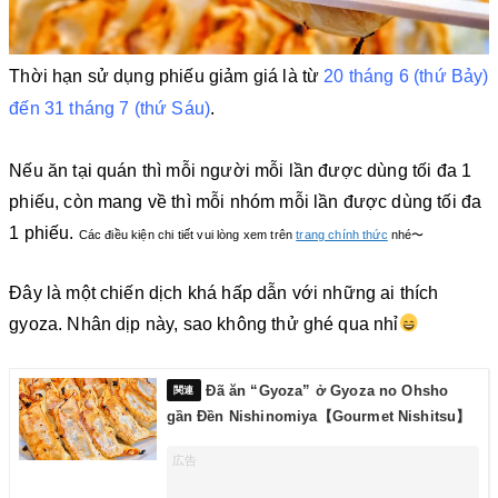
Thời hạn sử dụng phiếu giảm giá là từ
20 tháng 6 (thứ Bảy)
.
đến 31 tháng 7 (thứ Sáu)
Nếu ăn tại quán thì mỗi người mỗi lần được dùng tối đa 1
phiếu, còn mang về thì mỗi nhóm mỗi lần được dùng tối đa
1 phiếu.
Các điều kiện chi tiết vui lòng xem trên
trang chính thức
nhé〜
Đây là một chiến dịch khá hấp dẫn với những ai thích
gyoza. Nhân dịp này, sao không thử ghé qua nhỉ
Đã ăn “Gyoza” ở Gyoza no Ohsho
gần Đền Nishinomiya【Gourmet Nishitsu】