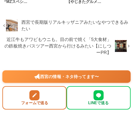
『MZスペシ…
【やじきたグルメ…
西宮で長期版リアルキッザニアみたいなやつできるみ
たい
近江牛もアワビもウニも。目の前で焼く「5大食材」
の鉄板焼きバスツアー西宮から行けるみたい【にしつ
ーPR】
西宮の情報・ネタ待ってます〜
フォームで送る
LINEで送る