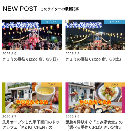
NEW POST
このライターの最新記事
イベント
イベント
2026.8.9
2026.8.8
きょうの夏祭りは2ヶ所。8/9(日)
きょうの夏祭りは2ヶ所。8/8(土)
グルメ
グルメ
2026.8.7
2026.8.6
先月オープンした甲子園口のドッ
阪急今津駅すぐ「まみ家食堂」の
グカフェ「MZ KITCHEN」の
『選べる手作りおばんざい定食』