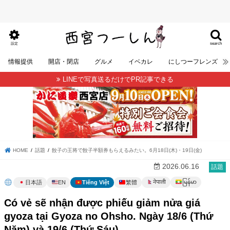
search
設定
情報提供
開店・閉店
グルメ
イベカレ
にしつーフレンズ
LINEで写真送るだけでPR記事できる
HOME
話題
餃子の王将で餃子半額券もらえるみたい。6月18日(木)・19日(金)
2026.06.16
話題
မြန်မာ
नेपाली
日本語
EN
Tiếng Việt
繁體
Có vẻ sẽ nhận được phiếu giảm nửa giá
gyoza tại Gyoza no Ohsho. Ngày 18/6 (Thứ
Năm) và 19/6 (Thứ Sáu)