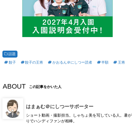
話題
餃子
餃子の王将
かおるん＠にしつー読者
半額
王将
ABOUT
この記事をかいた人
はまぁむ＠にしつーサポーター
ショート動画・撮影担当。しゃちょ美を写している人。暑が
りでハンディファンが相棒。