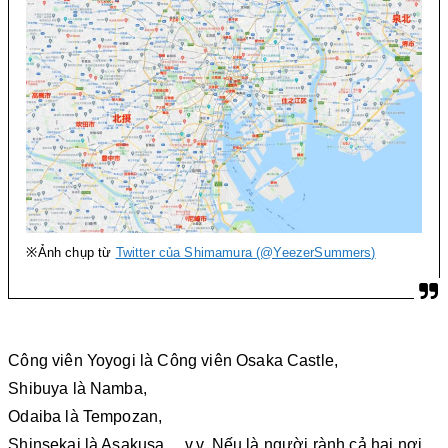
※Ảnh chụp từ
Twitter của Shimamura (@YeezerSummers)
Công viên Yoyogi là Công viên Osaka Castle,
Shibuya là Namba,
Odaiba là Tempozan,
Shinsekai là Asakusa… v.v. Nếu là người rành cả hai nơi