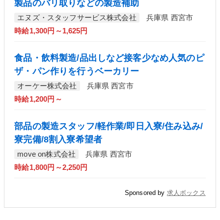
製品のバリ取りなどの製造補助
エヌズ・スタッフサービス株式会社
兵庫県 西宮市
時給1,300円～1,625円
食品・飲料製造/品出しなど接客少なめ人気のピ
ザ・パン作りを行うベーカリー
オーケー株式会社
兵庫県 西宮市
時給1,200円～
部品の製造スタッフ/軽作業/即日入寮/住み込み/
寮完備/8割入寮希望者
move on株式会社
兵庫県 西宮市
時給1,800円～2,250円
Sponsored by
求人ボックス