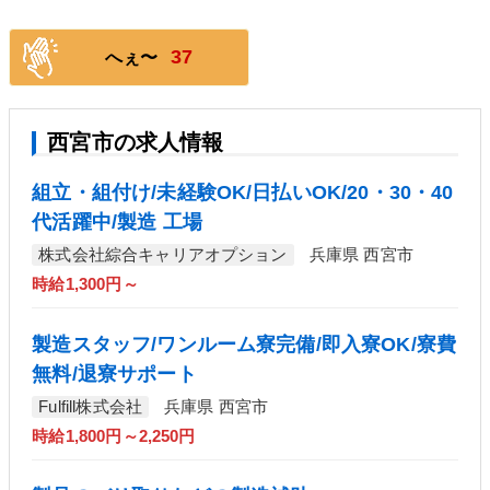
37
へぇ〜
西宮市の求人情報
組立・組付け/未経験OK/日払いOK/20・30・40
代活躍中/製造 工場
株式会社綜合キャリアオプション
兵庫県 西宮市
時給1,300円～
製造スタッフ/ワンルーム寮完備/即入寮OK/寮費
無料/退寮サポート
Fulfill株式会社
兵庫県 西宮市
時給1,800円～2,250円