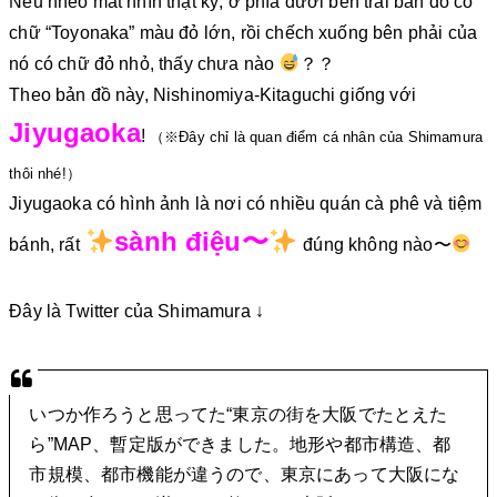
Nếu nheo mắt nhìn thật kỹ, ở phía dưới bên trái bản đồ có
chữ “Toyonaka” màu đỏ lớn, rồi chếch xuống bên phải của
nó có chữ đỏ nhỏ, thấy chưa nào
？？
Theo bản đồ này, Nishinomiya-Kitaguchi giống với
Jiyugaoka
!
（※Đây chỉ là quan điểm cá nhân của Shimamura
thôi nhé!）
Jiyugaoka có hình ảnh là nơi có nhiều quán cà phê và tiệm
sành điệu〜
bánh, rất
đúng không nào〜
Đây là Twitter của Shimamura ↓
いつか作ろうと思ってた“東京の街を大阪でたとえた
ら”MAP、暫定版ができました。地形や都市構造、都
市規模、都市機能が違うので、東京にあって大阪にな