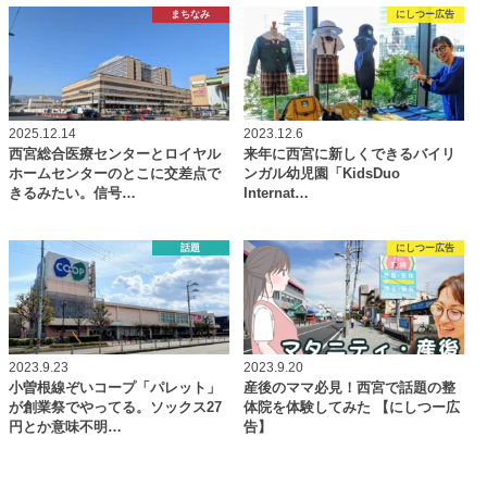
まちなみ
にしつー広告
2025.12.14
2023.12.6
西宮総合医療センターとロイヤル
来年に西宮に新しくできるバイリ
ホームセンターのとこに交差点で
ンガル幼児園「KidsDuo
きるみたい。信号…
Internat…
話題
にしつー広告
2023.9.23
2023.9.20
小曽根線ぞいコープ「パレット」
産後のママ必見！西宮で話題の整
が創業祭でやってる。ソックス27
体院を体験してみた 【にしつー広
円とか意味不明…
告】