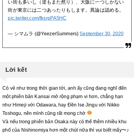
い街も多いし（逆もまた然り）、大阪に一つしかない
街が東京には二つあったりもします。異論は認める。
pic.twitter.com/fksrpPA5HC
— シマムラ (@YeezerSummers)
September 30, 2020
Lời kết
Có vẻ như trong thời gian tới, anh ấy cũng đang nghĩ đến
một phiên bản Kansai mở rộng phạm vi hơn, chẳng hạn
như Himeji với Odawara, hay Đền Ise Jingu với Nikko
Toshogu, nên mình cũng rất mong chờ
Và nếu trong phiên bản Osaka này có thể thêm nhiều khu
phố của Nishinomiya hơn một chút nữa thì vui biết mấy〜♪