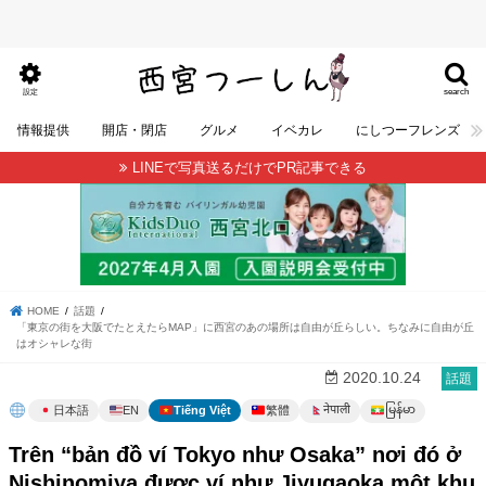
search
設定
情報提供
開店・閉店
グルメ
イベカレ
にしつーフレンズ
LINEで写真送るだけでPR記事できる
HOME
話題
「東京の街を大阪でたとえたらMAP」に西宮のあの場所は自由が丘らしい。ちなみに自由が丘
はオシャレな街
2020.10.24
話題
မြန်မာ
नेपाली
日本語
EN
Tiếng Việt
繁體
Trên “bản đồ ví Tokyo như Osaka” nơi đó ở
Nishinomiya được ví như Jiyugaoka một khu