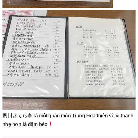
夙川さくら亭 là một quán món Trung Hoa thiên về vị thanh
nhẹ hơn là đậm béo