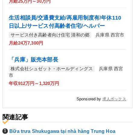
月給25万円～30万円
生活相談員/交通費支給/再雇用制度有/年休110
日以上/サービス付高齢者住宅/ヘルパー
サービス付き高齢者向け住宅 清和の郷
兵庫県 西宮市
月給24万7,300円
「兵庫」販売本部長
株式会社シュゼット・ホールディングス
兵庫県 西宮
市
年収912万円～1,320万円
Sponsored by
求人ボックス
関連記事
Bữa trưa Shukugawa tại nhà hàng Trung Hoa