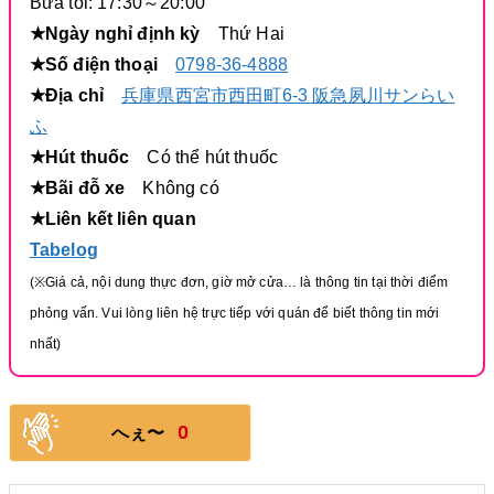
Bữa tối: 17:30～20:00
★Ngày nghỉ định kỳ
Thứ Hai
★Số điện thoại
0798-36-4888
★Địa chỉ
兵庫県西宮市西田町6-3 阪急夙川サンらい
ふ
★Hút thuốc
Có thể hút thuốc
★Bãi đỗ xe
Không có
★Liên kết liên quan
Tabelog
(※Giá cả, nội dung thực đơn, giờ mở cửa… là thông tin tại thời điểm
phỏng vấn. Vui lòng liên hệ trực tiếp với quán để biết thông tin mới
nhất)
0
へぇ〜