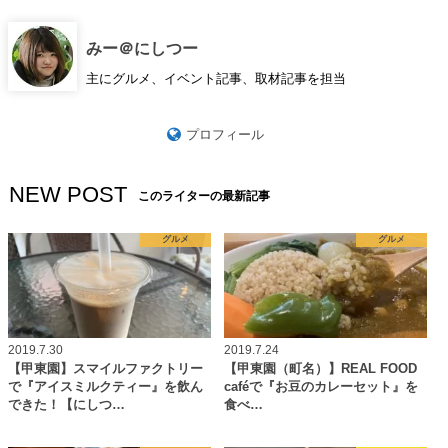
みー＠にしつー
主にグルメ、イベント記事、取材記事を担当
プロフィール
NEW POST
このライターの最新記事
グルメ
グルメ
2019.7.30
2019.7.24
【甲東園】スマイルファクトリー
【甲東園（町名）】REAL FOOD
で『アイスミルクティー』を飲ん
caféで『お豆のカレーセット』を
できた！【にしつ…
食べ…