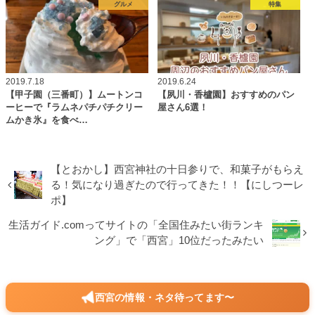
グルメ
特集
2019.7.18
2019.6.24
【甲子園（三番町）】ムートンコ
【夙川・香櫨園】おすすめのパン
ーヒーで『ラムネパチパチクリー
屋さん6選！
ムかき氷』を食べ…
【とおかし】西宮神社の十日参りで、和菓子がもらえ
る！気になり過ぎたので行ってきた！！【にしつーレ
ポ】
生活ガイド.comってサイトの「全国住みたい街ランキ
ング」で「西宮」10位だったみたい
西宮の情報・ネタ待ってます〜