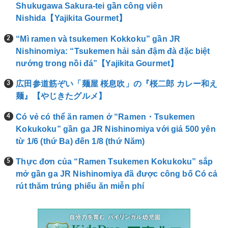
Shukugawa Sakura-tei gần công viên
Nishida【Yajikita Gourmet】
“Mì ramen và tsukemen Kokkoku” gần JR
Nishinomiya: “Tsukemen hải sản đậm đà đặc biệt
nướng trong nồi đá”【Yajikita Gourmet】
広田参道筋ぞい「麺屋 桜息吹」の『桜二郎 カレー和え
麺』【やじきたグルメ】
Có vẻ có thể ăn ramen ở “Ramen・Tsukemen
Kokukoku” gần ga JR Nishinomiya với giá 500 yên
từ 1/6 (thứ Ba) đến 1/8 (thứ Năm)
Thực đơn của “Ramen Tsukemen Kokukoku” sắp
mở gần ga JR Nishinomiya đã được công bố Có cả
rút thăm trúng phiếu ăn miễn phí