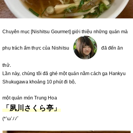
Chuyên mục [Nishitsu Gourmet] giới thiệu những quán mà
phụ trách ẩm thực của Nishitsu
đã đến ăn
thử.
Lần này, chúng tôi đã ghé một quán nằm cách ga Hankyu
Shukugawa khoảng 10 phút đi bộ,
một quán món Trung Hoa
「夙川さくら亭」
(*’ω’ﾉﾉﾞ