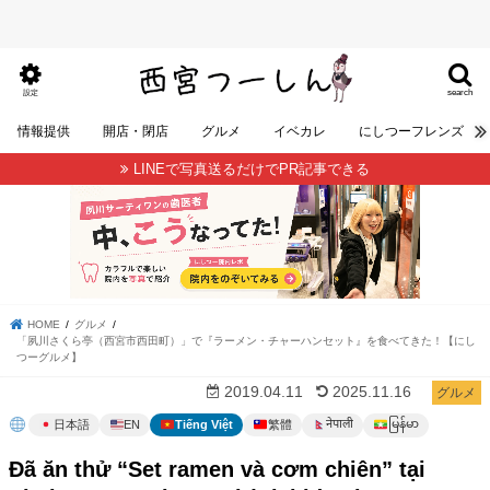
search
設定
情報提供
開店・閉店
グルメ
イベカレ
にしつーフレンズ
LINEで写真送るだけでPR記事できる
HOME
グルメ
「夙川さくら亭（西宮市西田町）」で『ラーメン・チャーハンセット』を食べてきた！【にし
つーグルメ】
2019.04.11
2025.11.16
グルメ
မြန်မာ
नेपाली
日本語
EN
Tiếng Việt
繁體
Đã ăn thử “Set ramen và cơm chiên” tại