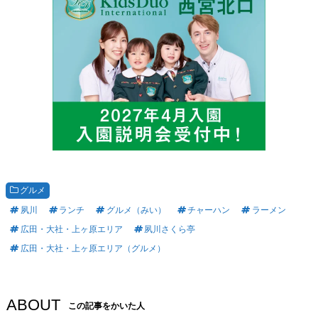
グルメ
夙川
ランチ
グルメ（みい）
チャーハン
ラーメン
広田・大社・上ヶ原エリア
夙川さくら亭
広田・大社・上ヶ原エリア（グルメ）
ABOUT
この記事をかいた人