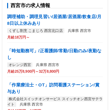
西宮市の求人情報
調理補助・調理見習い/居酒屋/居酒屋/飲食店/月
8日以上休みあり
くずし割烹 こまじろ 西宮北口店
兵庫県 西宮市
月給18万円～
「時短勤務可」/正看護師/常勤/日勤のみ/夜勤な
し
オレンジ西宮
兵庫県 西宮市
月給25万8,900円～32万8,800円
「作業療法士・OT」訪問看護ステーション/賞
与あり
株式会社スイッチオンサービス スイッチオン西宮サテラ
イト
兵庫県 西宮市