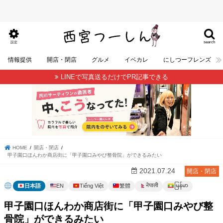
search
設定
情報提供
開店・閉店
グルメ
イベカレ
にしつーフレンズ
LINEで写真送るだけでPR記事できる
HOME
開店・閉店
甲子園口ほんわか商店街に「甲子園口みやび整骨院」ができるみたい
2021.07.24
開店・閉店
မြန်မာ
नेपाली
日本語
EN
Tiếng Việt
繁體
甲子園口ほんわか商店街に「甲子園口みやび整
骨院」ができるみたい