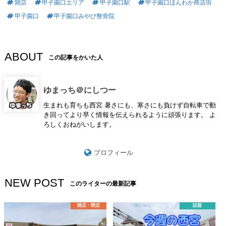
開店
甲子園口エリア
甲子園口駅
甲子園口ほんわか商店街
甲子園口
甲子園口みやび整骨院
ABOUT
この記事をかいた人
ゆまっち＠にしつー
生まれも育ちも西宮 暑さにも、寒さにも負けず自転車で動
き回ってより早く情報を伝えられるように頑張ります。 よ
ろしくおねがいします。
プロフィール
NEW POST
このライターの最新記事
開店・閉店
話題