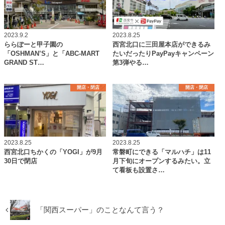
2023.9.2
2023.8.25
ららぽーと甲子園の
西宮北口に三田屋本店ができるみ
「OSHMAN’S」と「ABC-MART
たいだったりPayPayキャンペーン
GRAND ST…
第3弾やる…
開店・閉店
開店・閉店
2023.8.25
2023.8.25
西宮北口ちかくの「YOGI」が9月
常磐町にできる「マルハチ」は11
30日で閉店
月下旬にオープンするみたい。立
て看板も設置さ…
「関西スーパー」のことなんて言う？