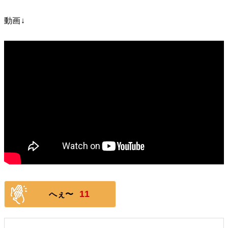
動画↓
11
へぇ〜