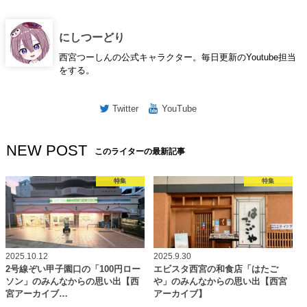
にしつーどり
西宮つーしんの公式キャラクター。毎日更新のYoutube担当
をする。
Twitter
YouTube
NEW POST
このライターの最新記事
特集
特集
2025.10.12
2025.9.30
2号線ぞい甲子園口の「100円ロー
エビスタ西宮の和食店「はたご
ソン」のみんなからの思い出【西
や」のみんなからの思い出【西宮
宮アーカイブ…
アーカイブ】