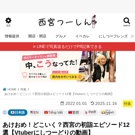
search
設定
情報提供
開店・閉店
グルメ
イベカレ
にしつーフレンズ
LINEで写真送るだけでPR記事できる
HOME
特集
あけおめ！どこいく？西宮の初詣エピソード12選【Vtuberにしつーどりの動画】
2022.01.01
2025.11.16
特集
မြန်မာ
नेपाली
日本語
EN
Tiếng Việt
繁體
あけおめ！どこいく？西宮の初詣エピソード12
選【Vtuberにしつーどりの動画】