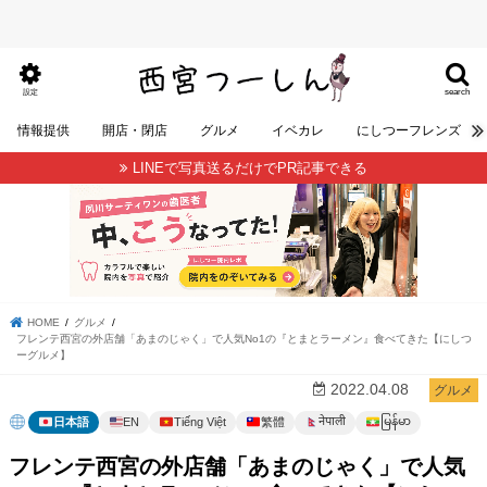
search
設定
情報提供
開店・閉店
グルメ
イベカレ
にしつーフレンズ
LINEで写真送るだけでPR記事できる
HOME
グルメ
フレンテ西宮の外店舗「あまのじゃく」で人気No1の『とまとラーメン』食べてきた【にしつ
ーグルメ】
2022.04.08
グルメ
မြန်မာ
नेपाली
日本語
EN
Tiếng Việt
繁體
フレンテ西宮の外店舗「あまのじゃく」で人気