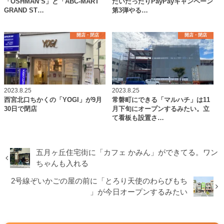
「OSHMAN’S」と「ABC-MART
たいだったりPayPayキャンペーン
GRAND ST…
第3弾やる…
開店・閉店
開店・閉店
2023.8.25
2023.8.25
西宮北口ちかくの「YOGI」が9月
常磐町にできる「マルハチ」は11
30日で閉店
月下旬にオープンするみたい。立
て看板も設置さ…
五月ヶ丘住宅街に「カフェ かみん」ができてる。ワン
ちゃんも入れる
2号線ぞいかごの屋の前に「とろり天使のわらびもち
」が今日オープンするみたい