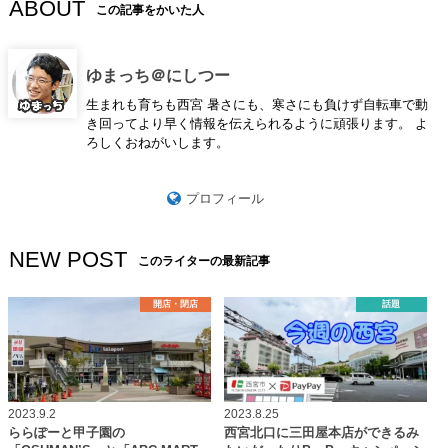
ABOUT
この記事をかいた人
ゆまっち＠にしつー
生まれも育ちも西宮 暑さにも、寒さにも負けず自転車で動
き回ってより早く情報を伝えられるように頑張ります。 よ
ろしくおねがいします。
プロフィール
NEW POST
このライターの最新記事
開店・閉店
話題
2023.9.2
2023.8.25
ららぽーと甲子園の
西宮北口に三田屋本店ができるみ