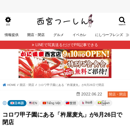
search
設定
情報提供
開店・閉店
グルメ
イベカレ
にしつーフレンズ
LINEで写真送るだけでPR記事できる
HOME
開店・閉店
コロワ甲子園にある「杵屋麦丸」が6月26日で閉店
2022.06.22
開店・閉店
မြန်မာ
नेपाली
日本語
EN
Tiếng Việt
繁體
コロワ甲子園にある「杵屋麦丸」が6月26日で
閉店