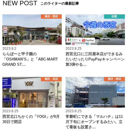
NEW POST
このライターの最新記事
開店・閉店
話題
2023.9.2
2023.8.25
ららぽーと甲子園の
西宮北口に三田屋本店ができるみ
「OSHMAN’S」と「ABC-MART
たいだったりPayPayキャンペーン
GRAND ST…
第3弾やる…
開店・閉店
開店・閉店
2023.8.25
2023.8.25
西宮北口ちかくの「YOGI」が9月
常磐町にできる「マルハチ」は11
30日で閉店
月下旬にオープンするみたい。立
て看板も設置さ…