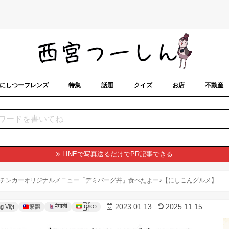
にしつーフレンズ
特集
話題
クイズ
お店
不動産
トカレンダー
「西宮スポット」に載せるには？
まちなみ
LINEで写真送るだけでPR記事できる
チンカーオリジナルメニュー「デミバーグ丼」食べたよー♪【にしこんグルメ】
မြန်မာ
2023.01.13
2025.11.15
नेपाली
g Việt
繁體