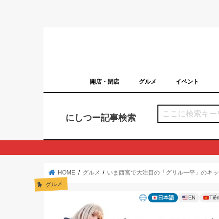
開店・閉店
グルメ
イベント
西宮の開店・閉店まとめ（日付順）
西宮市のイベン
にしつー記事検索
HOME
グルメ
いま西宮で大注目の「グリル一平」のキッ
グルメ
日本語
EN
Tiến