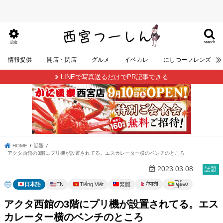
search
設定
情報提供
開店・閉店
グルメ
イベカレ
にしつーフレンズ
LINEで写真送るだけでPR記事できる
HOME
話題
アクタ西館の3階にプリ機が設置されてる。エスカレーター横のベンチのところ
2023.03.08
話題
မြန်မာ
नेपाली
日本語
EN
Tiếng Việt
繁體
アクタ西館の3階にプリ機が設置されてる。エス
カレーター横のベンチのところ