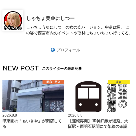
しゃちょ美＠にしつー
しゃちょう＠にしつーの女の姿バージョン。中身は男。 こ
の姿で西宮市内のイベントや取材にちょいちょい行ってる。
プロフィール
NEW POST
このライターの最新記事
開店・閉店
災害
2026.8.8
2026.8.8
甲東園の「もいきや」が閉店して
【運転再開】JR神戸線が遅延。大
る
阪駅～西明石駅間にて架線の確認