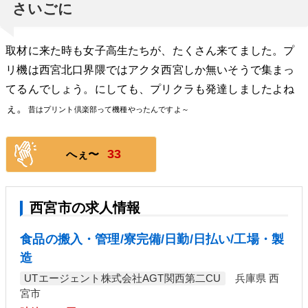
さいごに
取材に来た時も女子高生たちが、たくさん来てました。プ
リ機は西宮北口界隈ではアクタ西宮しか無いそうで集まっ
てるんでしょう。にしても、プリクラも発達しましたよね
ぇ。
昔はプリント倶楽部って機種やったんですよ～
33
へぇ〜
西宮市の求人情報
食品の搬入・管理/寮完備/日勤/日払い/工場・製
造
UTエージェント株式会社AGT関西第二CU
兵庫県 西
宮市