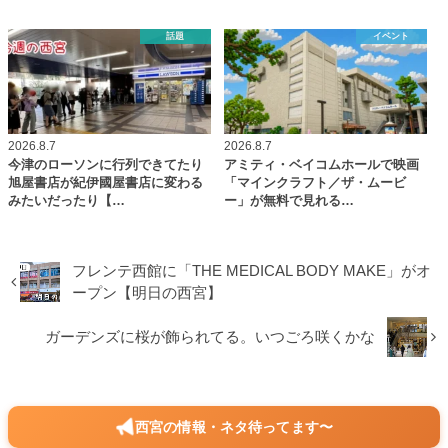
話題
イベント
2026.8.7
2026.8.7
今津のローソンに行列できてたり
アミティ・ベイコムホールで映画
旭屋書店が紀伊國屋書店に変わる
「マインクラフト／ザ・ムービ
みたいだったり【…
ー」が無料で見れる…
フレンテ西館に「THE MEDICAL BODY MAKE」がオ
ープン【明日の西宮】
ガーデンズに桜が飾られてる。いつごろ咲くかな
西宮の情報・ネタ待ってます〜