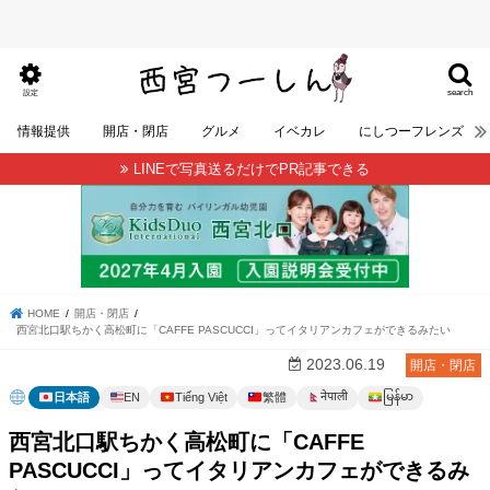
search
設定
情報提供
開店・閉店
グルメ
イベカレ
にしつーフレンズ
LINEで写真送るだけでPR記事できる
HOME
開店・閉店
西宮北口駅ちかく高松町に「CAFFE PASCUCCI」ってイタリアンカフェができるみたい
2023.06.19
開店・閉店
မြန်မာ
नेपाली
日本語
EN
Tiếng Việt
繁體
西宮北口駅ちかく高松町に「CAFFE
PASCUCCI」ってイタリアンカフェができるみ