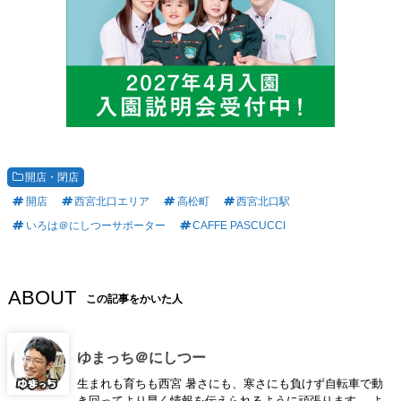
開店・閉店
開店
西宮北口エリア
高松町
西宮北口駅
いろは＠にしつーサポーター
CAFFE PASCUCCI
ABOUT
この記事をかいた人
ゆまっち＠にしつー
生まれも育ちも西宮 暑さにも、寒さにも負けず自転車で動
き回ってより早く情報を伝えられるように頑張ります。 よ