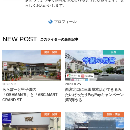
ろしくおねがいします。
プロフィール
NEW POST
このライターの最新記事
開店・閉店
話題
2023.9.2
2023.8.25
ららぽーと甲子園の
西宮北口に三田屋本店ができるみ
「OSHMAN’S」と「ABC-MART
たいだったりPayPayキャンペーン
GRAND ST…
第3弾やる…
開店・閉店
開店・閉店