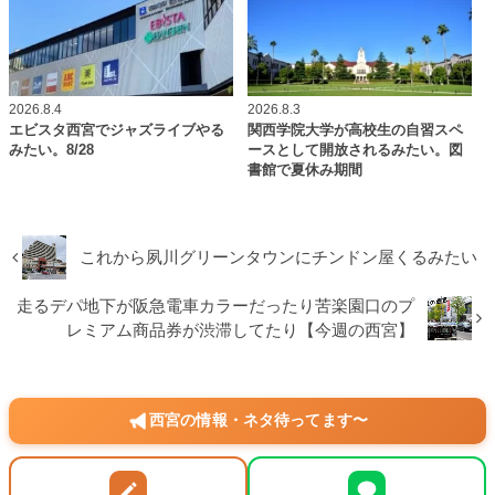
2026.8.4
2026.8.3
エビスタ西宮でジャズライブやる
関西学院大学が高校生の自習スペ
みたい。8/28
ースとして開放されるみたい。図
書館で夏休み期間
これから夙川グリーンタウンにチンドン屋くるみたい
走るデパ地下が阪急電車カラーだったり苦楽園口のプ
レミアム商品券が渋滞してたり【今週の西宮】
西宮の情報・ネタ待ってます〜