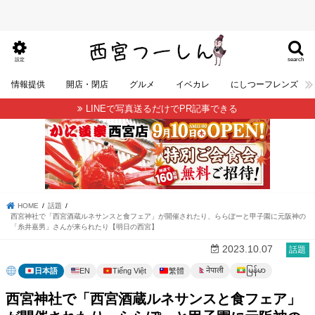
search
設定
情報提供
開店・閉店
グルメ
イベカレ
にしつーフレンズ
LINEで写真送るだけでPR記事できる
HOME
話題
西宮神社で「西宮酒蔵ルネサンスと食フェア」が開催されたり、ららぽーと甲子園に元阪神の
「糸井嘉男」さんが来られたり【明日の西宮】
2023.10.07
話題
မြန်မာ
नेपाली
日本語
EN
Tiếng Việt
繁體
西宮神社で「西宮酒蔵ルネサンスと食フェア」