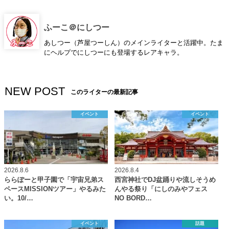
ふーこ＠にしつー
あしつー（芦屋つーしん）のメインライターと活躍中。たま
にヘルプでにしつーにも登場するレアキャラ。
NEW POST
このライターの最新記事
イベント
イベント
2026.8.6
2026.8.4
ららぽーと甲子園で「宇宙兄弟ス
西宮神社でDJ盆踊りや流しそうめ
ペースMISSIONツアー」やるみた
んやる祭り「にしのみやフェス
い。10/…
NO BORD…
イベント
話題