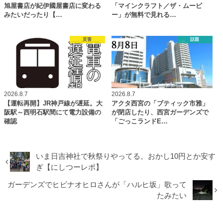
旭屋書店が紀伊國屋書店に変わる
「マインクラフト／ザ・ムービ
みたいだったり【…
ー」が無料で見れる…
災害
話題
2026.8.7
2026.8.7
【運転再開】JR神戸線が遅延。大
アクタ西宮の「ブティック市雅」
阪駅～西明石駅間にて電力設備の
が閉店したり、西宮ガーデンズで
確認
「ごっこランドE…
いま日吉神社で秋祭りやってる。おかし10円とか安す
ぎ【にしつーレポ】
ガーデンズでヒビナオヒロさんが「ハルヒ坂」歌って
たみたい