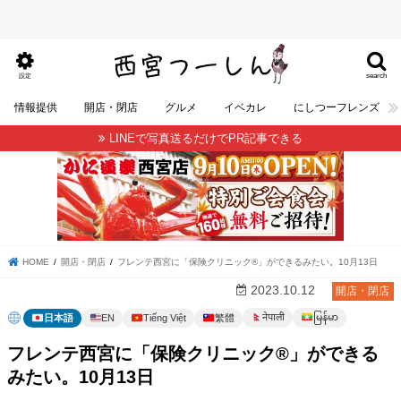
search
設定
情報提供
開店・閉店
グルメ
イベカレ
にしつーフレンズ
LINEで写真送るだけでPR記事できる
HOME
開店・閉店
フレンテ西宮に「保険クリニック®」ができるみたい。10月13日
2023.10.12
開店・閉店
မြန်မာ
नेपाली
日本語
EN
Tiếng Việt
繁體
フレンテ西宮に「保険クリニック®」ができる
みたい。10月13日