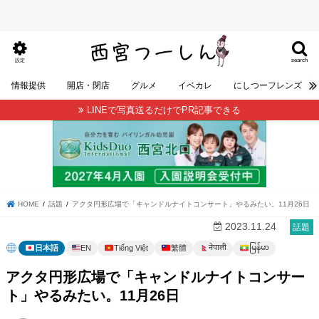
search
設定
情報提供
開店・閉店
グルメ
イベカレ
にしつーフレンズ
LINEで写真送るだけでPR記事できる
HOME
話題
アクタ円形広場で「キャンドルナイトコンサート」やるみたい。11月26日
2023.11.24
話題
မြန်မာ
नेपाली
日本語
EN
Tiếng Việt
繁體
アクタ円形広場で「キャンドルナイトコンサー
ト」やるみたい。11月26日