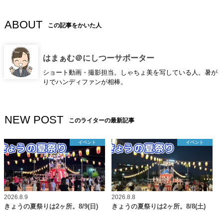
ABOUT
この記事をかいた人
はまぁむ＠にしつーサポーター
ショート動画・撮影担当。しゃちょ美を写している人。暑が
りでハンディファンが相棒。
NEW POST
このライターの最新記事
イベント
イベント
2026.8.9
2026.8.8
きょうの夏祭りは2ヶ所。8/9(日)
きょうの夏祭りは2ヶ所。8/8(土)