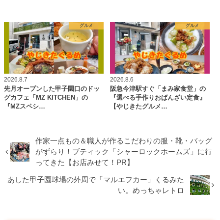
グルメ
グルメ
2026.8.7
2026.8.6
先月オープンした甲子園口のドッ
阪急今津駅すぐ「まみ家食堂」の
グカフェ「MZ KITCHEN」の
『選べる手作りおばんざい定食』
『MZスペシ…
【やじきたグルメ…
作家一点もの＆職人が作るこだわりの服・靴・バッグ
がずらり！ブティック「シャーロックホームズ」に行
ってきた【お店みせて！PR】
あした甲子園球場の外周で「マルエフカー」くるみた
い。めっちゃレトロ