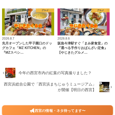
グルメ
グルメ
2026.8.7
2026.8.6
先月オープンした甲子園口のドッ
阪急今津駅すぐ「まみ家食堂」の
グカフェ「MZ KITCHEN」の
『選べる手作りおばんざい定食』
『MZスペシ…
【やじきたグルメ…
今年の西宮市内の紅葉の写真撮りました？
西宮浜総合公園で「西宮浜まちじゅうミュージアム」
が開催【明日の西宮】
西宮の情報・ネタ待ってます〜