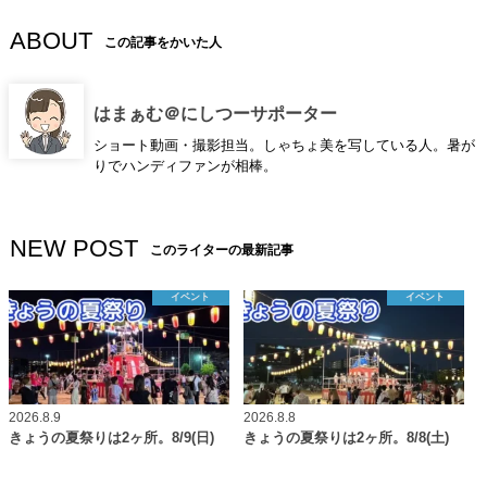
ABOUT
この記事をかいた人
はまぁむ＠にしつーサポーター
ショート動画・撮影担当。しゃちょ美を写している人。暑が
りでハンディファンが相棒。
NEW POST
このライターの最新記事
イベント
イベント
2026.8.9
2026.8.8
きょうの夏祭りは2ヶ所。8/9(日)
きょうの夏祭りは2ヶ所。8/8(土)