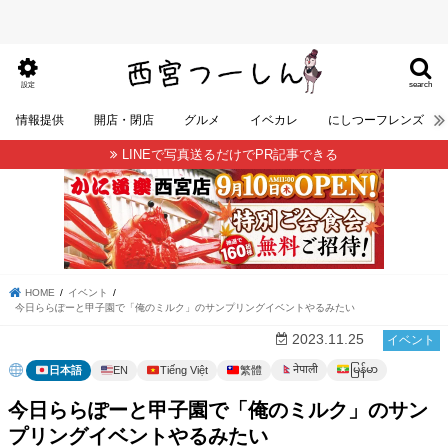
search
設定
情報提供
開店・閉店
グルメ
イベカレ
にしつーフレンズ
LINEで写真送るだけでPR記事できる
HOME
イベント
今日ららぽーと甲子園で「俺のミルク」のサンプリングイベントやるみたい
2023.11.25
イベント
မြန်မာ
नेपाली
日本語
EN
Tiếng Việt
繁體
今日ららぽーと甲子園で「俺のミルク」のサン
プリングイベントやるみたい