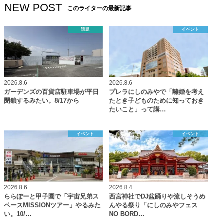
NEW POST
このライターの最新記事
話題
イベント
2026.8.6
2026.8.6
ガーデンズの百貨店駐車場が平日
プレラにしのみやで「離婚を考え
閉鎖するみたい。8/17から
たとき子どものために知っておき
たいこと」って講…
イベント
イベント
2026.8.6
2026.8.4
ららぽーと甲子園で「宇宙兄弟ス
西宮神社でDJ盆踊りや流しそうめ
ペースMISSIONツアー」やるみた
んやる祭り「にしのみやフェス
い。10/…
NO BORD…