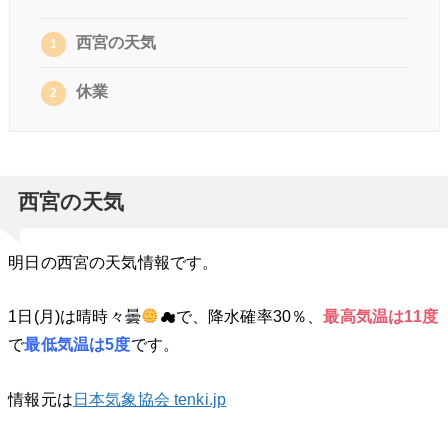
西宮の天気
1
休業
2
西宮の天気
明日の西宮の天気情報です。
1日(月)は晴時々曇
☁で、降水確率30％、
最高気温は11
度
で
最低気温は5度
です。
情報元は
日本気象協会 tenki.jp