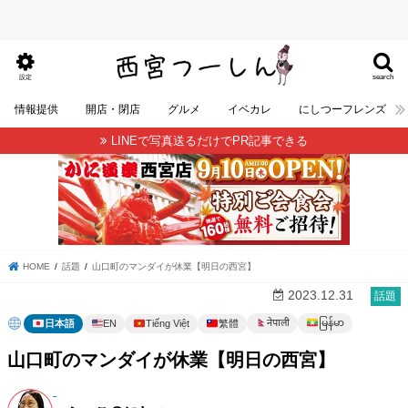
search
設定
情報提供
開店・閉店
グルメ
イベカレ
にしつーフレンズ
LINEで写真送るだけでPR記事できる
HOME
話題
山口町のマンダイが休業【明日の西宮】
2023.12.31
話題
မြန်မာ
नेपाली
日本語
EN
Tiếng Việt
繁體
山口町のマンダイが休業【明日の西宮】