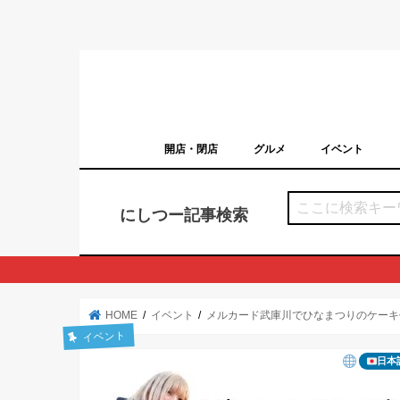
開店・閉店
グルメ
イベント
西宮の開店・閉店まとめ（日付順）
西宮市のイベン
にしつー記事検索
HOME
イベント
メルカード武庫川でひなまつりのケーキ
イベント
日本