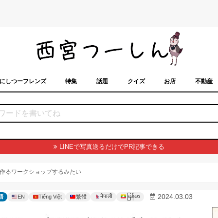
にしつーフレンズ
特集
話題
クイズ
お店
不動産
トカレンダー
「西宮スポット」に載せるには？
まちなみ
LINEで写真送るだけでPR記事できる
作るワークショップするみたい
မြန်မာ
2024.03.03
नेपाली
語
EN
Tiếng Việt
繁體