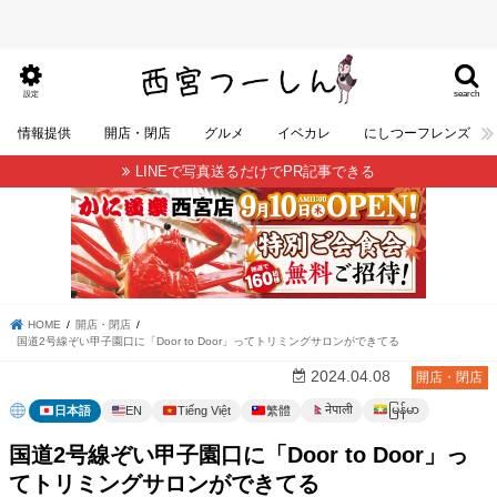
search
設定
情報提供
開店・閉店
グルメ
イベカレ
にしつーフレンズ
LINEで写真送るだけでPR記事できる
HOME
開店・閉店
国道2号線ぞい甲子園口に「Door to Door」ってトリミングサロンができてる
2024.04.08
開店・閉店
မြန်မာ
नेपाली
日本語
EN
Tiếng Việt
繁體
国道2号線ぞい甲子園口に「Door to Door」っ
てトリミングサロンができてる