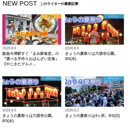
NEW POST
このライターの最新記事
グルメ
イベント
2026.8.6
2026.8.6
阪急今津駅すぐ「まみ家食堂」の
きょうの夏祭りは六湛寺公園。
『選べる手作りおばんざい定食』
8/6(木)
【やじきたグルメ…
イベント
イベント
2026.8.5
2026.8.2
きょうの夏祭りは六湛寺公園。
きょうの夏祭りは4ヶ所。8/2(日)
8/5(水)