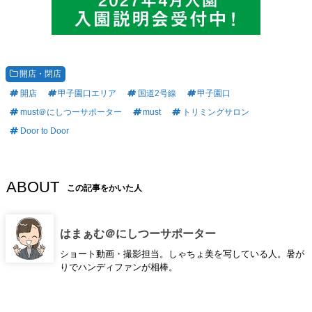
開店・閉店
開店
甲子園口エリア
国道2号線
甲子園口
must＠にしつーサポーター
must
トリミングサロン
Door to Door
ABOUT
この記事をかいた人
はまぁむ＠にしつーサポーター
ショート動画・撮影担当。しゃちょ美を写している人。暑が
りでハンディファンが相棒。