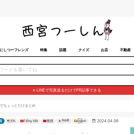
にしつーフレンズ
特集
話題
クイズ
お店
不動産
トカレンダー
「西宮スポット」に載せるには？
まちなみ
LINEで写真送るだけでPR記事できる
でちょっとだけまとめ
မြန်မာ
2024.04.08
नेपाली
語
EN
Tiếng Việt
繁體