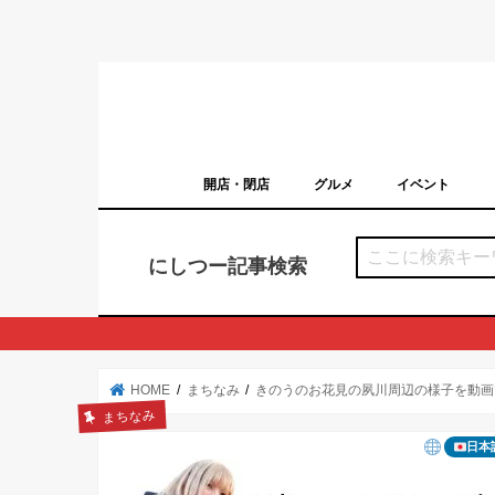
開店・閉店
グルメ
イベント
西宮の開店・閉店まとめ（日付順）
西宮市のイベン
にしつー記事検索
HOME
まちなみ
きのうのお花見の夙川周辺の様子を動画
まちなみ
日本