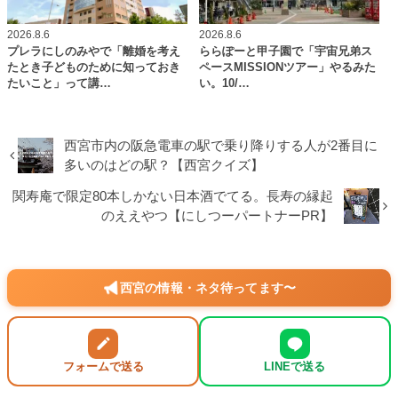
2026.8.6
2026.8.6
プレラにしのみやで「離婚を考え
ららぽーと甲子園で「宇宙兄弟ス
たとき子どものために知っておき
ペースMISSIONツアー」やるみた
たいこと」って講…
い。10/…
西宮市内の阪急電車の駅で乗り降りする人が2番目に
多いのはどの駅？【西宮クイズ】
関寿庵で限定80本しかない日本酒でてる。長寿の縁起
のええやつ【にしつーパートナーPR】
西宮の情報・ネタ待ってます〜
フォームで送る
LINEで送る