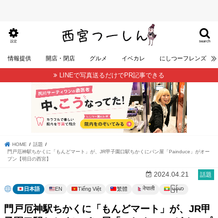
search
設定
情報提供
開店・閉店
グルメ
イベカレ
にしつーフレンズ
LINEで写真送るだけでPR記事できる
HOME
話題
門戸厄神駅ちかくに「もんどマート」が、JR甲子園口駅ちかくにパン屋「Painduce」がオー
プン【明日の西宮】
2024.04.21
話題
မြန်မာ
नेपाली
日本語
EN
Tiếng Việt
繁體
門戸厄神駅ちかくに「もんどマート」が、JR甲