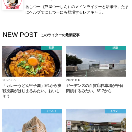
あしつー（芦屋つーしん）のメインライターと活躍中。たま
にヘルプでにしつーにも登場するレアキャラ。
NEW POST
このライターの最新記事
話題
話題
2026.8.9
2026.8.6
「カレーうどん甲子園」9/1から決
ガーデンズの百貨店駐車場が平日
戦投票がはじまるみたい。おいし
閉鎖するみたい。8/17から
そう
イベント
イベント