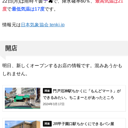
22日(月)は雨時々曇
☁で、降水確率60％、
最高気温は21
度
で
最低気温は17度
です。
情報元は
日本気象協会 tenki.jp
開店
明日、新しくオープンするお店の情報です。混みあうかも
しれません。
門戸厄神駅ちかくに「もんどマート」が
できるみたい。ちこまーとがあったところ
2024年3月17日
JR甲子園口駅ちかくにできるパン屋