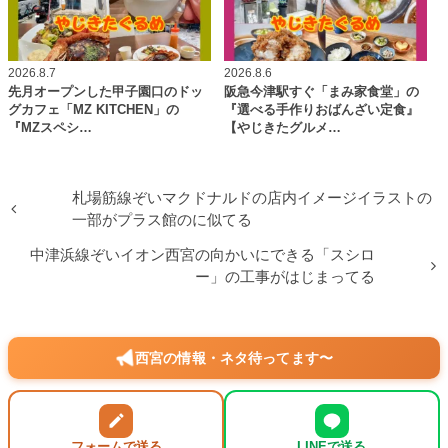
2026.8.7
2026.8.6
先月オープンした甲子園口のドッ
阪急今津駅すぐ「まみ家食堂」の
グカフェ「MZ KITCHEN」の
『選べる手作りおばんざい定食』
『MZスペシ…
【やじきたグルメ…
札場筋線ぞいマクドナルドの店内イメージイラストの
一部がプラス館のに似てる
中津浜線ぞいイオン西宮の向かいにできる「スシロ
ー」の工事がはじまってる
西宮の情報・ネタ待ってます〜
フォームで送る
LINEで送る