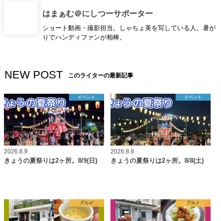
はまぁむ＠にしつーサポーター
ショート動画・撮影担当。しゃちょ美を写している人。暑が
りでハンディファンが相棒。
NEW POST
このライターの最新記事
イベント
イベント
2026.8.9
2026.8.8
きょうの夏祭りは2ヶ所。8/9(日)
きょうの夏祭りは2ヶ所。8/8(土)
グルメ
グルメ