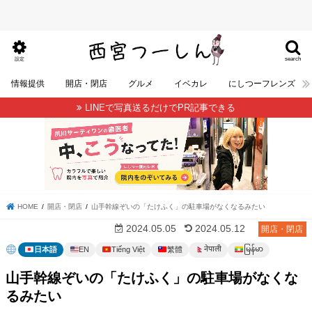
search
設定
情報提供
開店・閉店
グルメ
イベカレ
にしつーフレンズ
LINEで写真送るだけでPR記事できる
HOME
開店・閉店
山手幹線ぞいの「たけふく」の駐車場がなくなるみたい
2024.05.05
2024.05.12
開店・閉店
မြန်မာ
नेपाली
日本語
EN
Tiếng Việt
繁體
山手幹線ぞいの「たけふく」の駐車場がなくな
るみたい