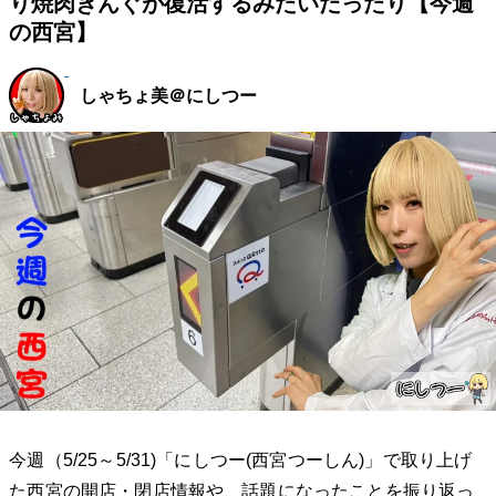
り焼肉きんぐが復活するみたいだったり【今週
の西宮】
しゃちょ美＠にしつー
今週（5/25～5/31)「にしつー(西宮つーしん)」で取り上げ
た西宮の開店・閉店情報や、話題になったことを振り返っ