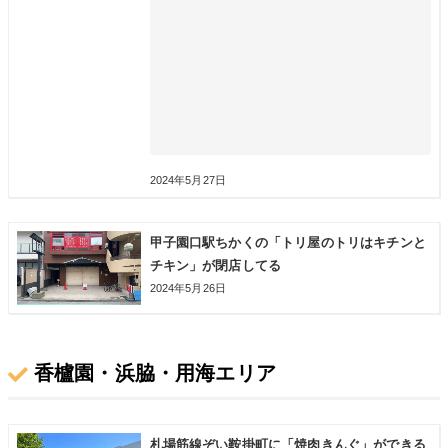
2024年5月27日
甲子園口駅ちかくの「トリ屋のトリはキチンと
チキン」が閉店してる
2024年5月26日
香櫨園・浜脇・用海エリア
札場筋線ぞい鞍掛町に「焼肉きんぐ」ができる