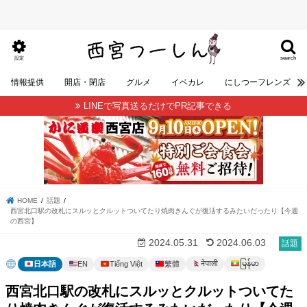
search
設定
情報提供
開店・閉店
グルメ
イベカレ
にしつーフレンズ
LINEで写真送るだけでPR記事できる
HOME
話題
西宮北口駅の改札にスルッとクルットついてたり焼肉きんぐが復活するみたいだったり【今週
の西宮】
2024.05.31
2024.06.03
話題
မြန်မာ
नेपाली
日本語
EN
Tiếng Việt
繁體
西宮北口駅の改札にスルッとクルットついてた