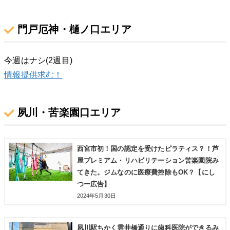
門戸厄神・樋ノ口エリア
今週はナシ(2週目)
情報提供求む！
夙川・苦楽園口エリア
西宮市初！国の認定を受けたピラティス？！芦
屋プレミアム・リハビリテーション苦楽園院み
てきた。ジムなのに医療費控除もOK？【にし
つー広告】
2024年5月30日
夙川駅ちかく雲井橋通りに歯科医院ができるみ